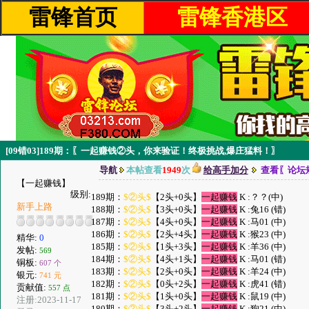
雷锋首页
雷锋香港区
[09错03]189期：〖一起赚钱②头，你来验证！终极挑战,爆庄猛料！〗
导航
本帖查看
1949
次
给高手加分
查看〖论坛
【一起赚钱】
级别:
189期：
$②头$
【2头+0头】
一起赚钱
K :？？(中)
新手上路
188期：
$②头$
【3头+0头】
一起赚钱
K :兔16 (错)
187期：
$②头$
【4头+0头】
一起赚钱
K :马01 (中)
186期：
$②头$
【2头+4头】
一起赚钱
K :猴23 (中)
精华:
0
185期：
$②头$
【1头+3头】
一起赚钱
K :羊36 (中)
发帖:
569
184期：
$②头$
【4头+1头】
一起赚钱
K :马01 (错)
铜板:
607 个
183期：
$②头$
【2头+0头】
一起赚钱
K :羊24 (中)
银元:
741 元
182期：
$②头$
【0头+2头】
一起赚钱
K :虎41 (错)
贡献值:
557 点
181期：
$②头$
【1头+0头】
一起赚钱
K :鼠19 (中)
注册:2023-11-17
180期：
$②头$
【3头+2头】
一起赚钱
K :狗21 (中)