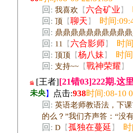
回:
六合矿业
我喜欢
【
】
回:
聊天
时间:09:4
顶
【
】
回:
鼎鼎鼎鼎鼎鼎鼎鼎鼎鼎
回:
六合影师
时间:
11
【
】
回:
杨八妹
时间:
顶顶
【
】
回:
戰神荣耀
支持~~
【
】
[21错03]222期
[王者]
未央
点击:
938
时间:08-10 0
】
回:
英语老师教语法，下课
的么？”我们齐声答：“没有
回:
孤独在蔓延
时间
D
【
】