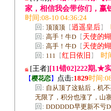
家，相信我会带你们，赢
时间:08-10 04:36:24
回:
逍遥皇后
顶顶顶
【
】
回:
天使的
高手！牛D
【
回:
天使的
高手！牛D
【
回:
红日依旧
时间
111
【
】
[11错02]222
[王者]
点击:
1829
时间:08-
【
樱花恋
】
回:
自从顶了这贴后，机不
无限了，积分也涨了，山
回:
DDDDDD早更新不亏D