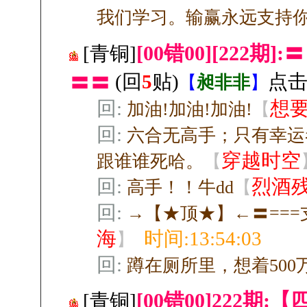
我们学习。输赢永远支持
[00错00][22
[青铜]
〓〓
(回
5
贴)
点击
【
昶非非
】
回:
想
加油!加油!加油!
【
回:
六合无高手；只有幸运
穿越时空
跟谁谁死哈。
【
回:
烈酒
高手！！牛dd
【
回:
→【★顶★】←〓===
海
时间:13:54:03
】
回:
蹲在厕所里，想着500
[00错00]222
[青铜]