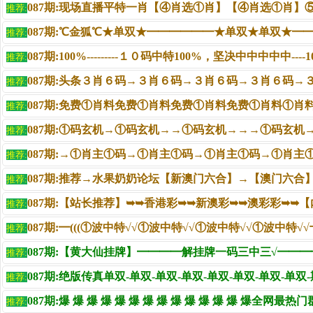
087期:现场直播平特一肖【④肖选①肖】【④肖选①肖
推荐:
087期:℃金狐℃★单双★━━━━━━★单双★单双★━
推荐:
087期:100%---------１０码中特100%，坚决中中中中中----
推荐:
087期:头条３肖６码→３肖６码→３肖６码→３肖６码→
推荐:
087期:免费①肖料免费①肖料免费①肖料免费①肖料①
推荐:
087期:①码玄机→①码玄机→→①码玄机→→→①码玄机
推荐:
087期:→①肖主①码→①肖主①码→①肖主①码→①肖
推荐:
087期:推荐→水果奶奶论坛【新澳门六合】→【澳门六合
推荐:
087期:【站长推荐】➥➥香港彩➥➥新澳彩➥➥澳彩彩➥
推荐:
087期:━(((①波中特√√①波中特√√①波中特√√①波中特
推荐:
087期:【黄大仙挂牌】━━━━解挂牌一码三中三√━━
推荐:
087期:绝版传真单双-单双-单双-单双-单双-单双-单双-单双
推荐:
087期:爆 爆 爆 爆 爆 爆 爆 爆 爆 爆 爆 爆 爆 爆全
推荐: