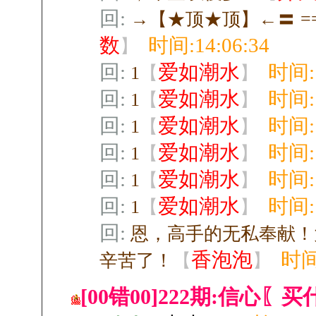
回:
→【★顶★顶】←〓 ==
数
时间:14:06:34
】
回:
爱如潮水
时间:1
1
【
】
回:
爱如潮水
时间:1
1
【
】
回:
爱如潮水
时间:1
1
【
】
回:
爱如潮水
时间:1
1
【
】
回:
爱如潮水
时间:1
1
【
】
回:
爱如潮水
时间:1
1
【
】
回:
恩，高手的无私奉献！
香泡泡
时间:
辛苦了！
【
】
[00错00]222期:信