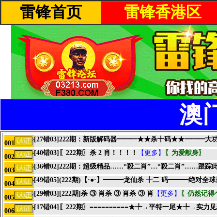
雷锋首页
雷锋香港区
澳
[27错03]222期：新版解码器━━━★★杀十码★★━━━大
001
[40错03]〖222期〗杀 2 肖！！！！
【更多】
〖为爱献身〗
002
[36错02]222期：超级精品……“殺二肖”…“殺二肖”……跟
003
[49错05](222期)【·●·】━━━龙仙杀 十二 码━━━绝对
004
[29错03][222期]杀 ③ 肖杀 ③ 肖杀 ③ 肖
【更多】
〖仍然记得
005
[17错04]〖222期〗==========★╄→平特一尾★╄→
006