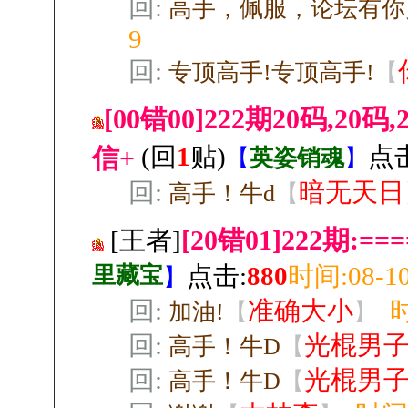
回:
高手，佩服，论坛有你
9
回:
专顶高手!专顶高手!
【
[00错00]222期20码,
信+
(回
1
贴)
点击
【
英姿销魂
】
回:
暗无天日
高手！牛d
【
[20错01]222期:=
[王者]
里藏宝
点击:
880
时间:08-10 
】
回:
准确大小
时
加油!
【
】
回:
光棍男
高手！牛D
【
回:
光棍男
高手！牛D
【