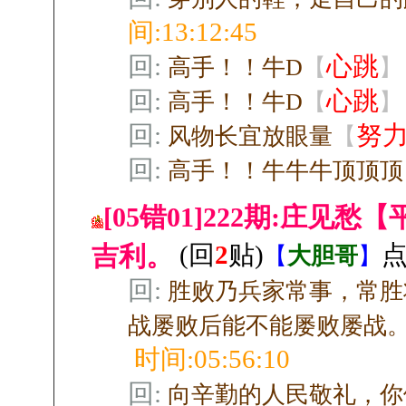
间:13:12:45
回:
心跳
高手！！牛D
【
】
回:
心跳
高手！！牛D
【
】
回:
努
风物长宜放眼量
【
回:
高手！！牛牛牛顶顶顶
[05错01]222期:庄
吉利。
(回
2
贴)
点
【
大胆哥
】
回:
胜败乃兵家常事，常胜
战屡败后能不能屡败屡战
时间:05:56:10
回:
向辛勤的人民敬礼，你