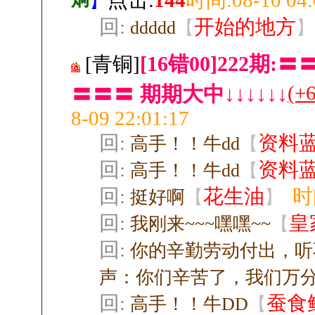
炯
点击:
144
时间:08-10 04:
】
回:
开始的地方
ddddd
【
】
[16错00]222
[青铜]
〓〓〓 期期大中↓↓↓↓↓↓
(+6
8-09 22:01:17
回:
资料
高手！！牛dd
【
回:
资料
高手！！牛dd
【
回:
花生油
时间
挺好啊
【
】
回:
皇
我刚来~~~嘿嘿~~
【
回:
你的辛勤劳动付出，听
声：你们辛苦了，我们万
回:
蚕食
高手！！牛DD
【