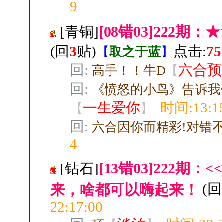
9
[08错03]222
[青铜]
(回
3
贴)
点击:
75
【
取之于蓝
】
回:
六合预
高手！！牛D
【
回:
《愤怒的小鸟》告诉我
一生爱你
时间:13:1
【
】
回:
六合因你而精彩!对错不
4
[13错03]222
[钻石]
来，啥都可以嗨起来！
(回
22:17:00