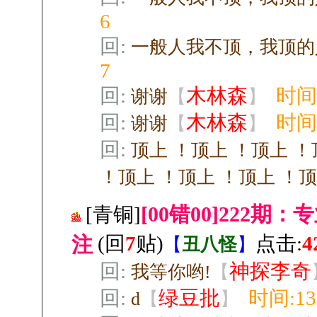
6
回:
一般人我不顶，我顶的
7
回:
木林森
时间:
谢谢
【
】
回:
木林森
时间:
谢谢
【
】
回:
顶上 ！顶上 ！顶上 ！
！顶上 ！顶上 ！顶上 ！顶
[00错00]222
[青铜]
注
(回
7
贴)
点击:
4
【
丑八怪
】
回:
神探李奇
我等你哟!
【
回:
绿豆批
时间:13:
d
【
】