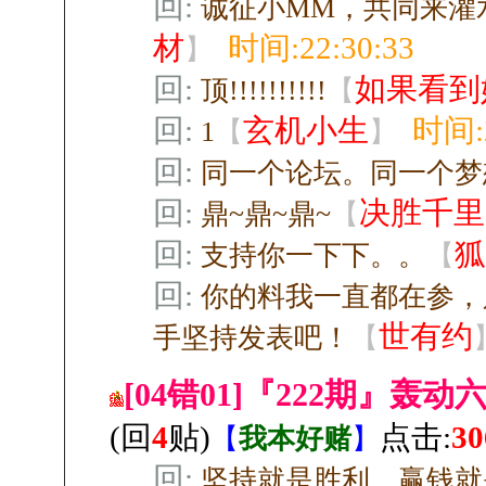
回:
诚征小MM，共同来灌
材
时间:22:30:33
】
回:
如果看到
顶!!!!!!!!!!
【
回:
玄机小生
时间:2
1
【
】
回:
同一个论坛。同一个梦
回:
决胜千里
鼎~鼎~鼎~
【
回:
狐
支持你一下下。。
【
回:
你的料我一直都在参，
世有约
手坚持发表吧！
【
[04错01]『222期』
(回
4
贴)
点击:
30
【
我本好赌
】
回:
坚持就是胜利，赢钱就