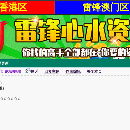
香港区
雷锋澳门区
已更新
看〖论坛规则〗
投诉
回复主题
作者编辑
关闭本页
)
准)
☆☆☆☆☆☆☆