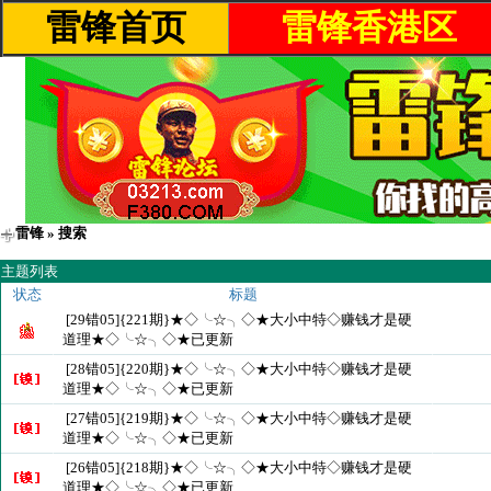
雷锋首页
雷锋香港区
雷锋
» 搜索
主题列表
状态
标题
[29错05]{221期}★◇╰☆╮◇★大小中特◇赚钱才是硬
道理★◇╰☆╮◇★已更新
[28错05]{220期}★◇╰☆╮◇★大小中特◇赚钱才是硬
道理★◇╰☆╮◇★已更新
[27错05]{219期}★◇╰☆╮◇★大小中特◇赚钱才是硬
道理★◇╰☆╮◇★已更新
[26错05]{218期}★◇╰☆╮◇★大小中特◇赚钱才是硬
道理★◇╰☆╮◇★已更新