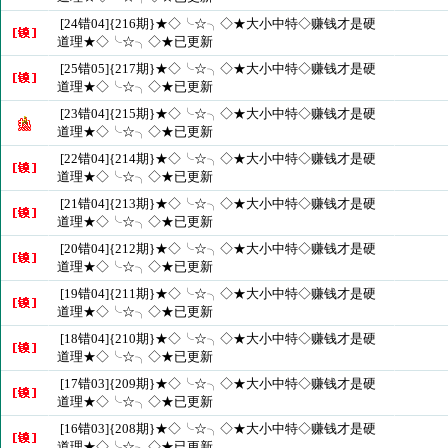
[24错04]{216期}★◇╰☆╮◇★大小中特◇赚钱才是硬
道理★◇╰☆╮◇★已更新
[25错05]{217期}★◇╰☆╮◇★大小中特◇赚钱才是硬
道理★◇╰☆╮◇★已更新
[23错04]{215期}★◇╰☆╮◇★大小中特◇赚钱才是硬
道理★◇╰☆╮◇★已更新
[22错04]{214期}★◇╰☆╮◇★大小中特◇赚钱才是硬
道理★◇╰☆╮◇★已更新
[21错04]{213期}★◇╰☆╮◇★大小中特◇赚钱才是硬
道理★◇╰☆╮◇★已更新
[20错04]{212期}★◇╰☆╮◇★大小中特◇赚钱才是硬
道理★◇╰☆╮◇★已更新
[19错04]{211期}★◇╰☆╮◇★大小中特◇赚钱才是硬
道理★◇╰☆╮◇★已更新
[18错04]{210期}★◇╰☆╮◇★大小中特◇赚钱才是硬
道理★◇╰☆╮◇★已更新
[17错03]{209期}★◇╰☆╮◇★大小中特◇赚钱才是硬
道理★◇╰☆╮◇★已更新
[16错03]{208期}★◇╰☆╮◇★大小中特◇赚钱才是硬
道理★◇╰☆╮◇★已更新