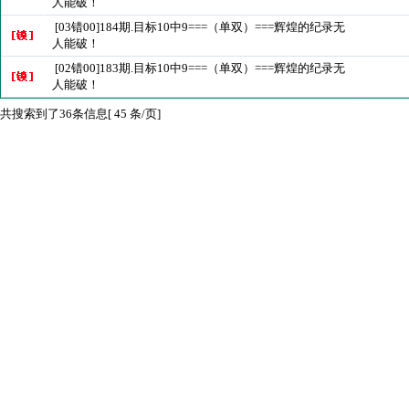
人能破！
[03错00]184期.目标10中9===（单双）===辉煌的纪录无
人能破！
[02错00]183期.目标10中9===（单双）===辉煌的纪录无
人能破！
共搜索到了36条信息[ 45 条/页]