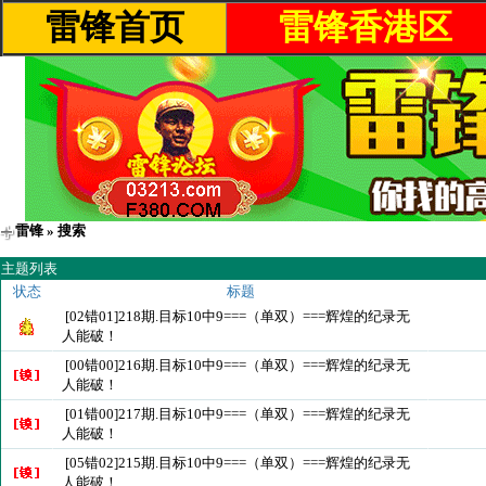
雷锋首页
雷锋香港区
雷锋
» 搜索
主题列表
状态
标题
[02错01]218期.目标10中9===（单双）===辉煌的纪录无
人能破！
[00错00]216期.目标10中9===（单双）===辉煌的纪录无
人能破！
[01错00]217期.目标10中9===（单双）===辉煌的纪录无
人能破！
[05错02]215期.目标10中9===（单双）===辉煌的纪录无
人能破！