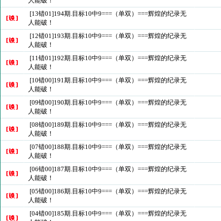
人能破！
[13错01]194期.目标10中9===（单双）===辉煌的纪录无
人能破！
[12错01]193期.目标10中9===（单双）===辉煌的纪录无
人能破！
[11错01]192期.目标10中9===（单双）===辉煌的纪录无
人能破！
[10错00]191期.目标10中9===（单双）===辉煌的纪录无
人能破！
[09错00]190期.目标10中9===（单双）===辉煌的纪录无
人能破！
[08错00]189期.目标10中9===（单双）===辉煌的纪录无
人能破！
[07错00]188期.目标10中9===（单双）===辉煌的纪录无
人能破！
[06错00]187期.目标10中9===（单双）===辉煌的纪录无
人能破！
[05错00]186期.目标10中9===（单双）===辉煌的纪录无
人能破！
[04错00]185期.目标10中9===（单双）===辉煌的纪录无