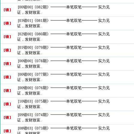
[00错00]《082期》━━━━单笔双笔━━━━ 实力见
证，发财致富.
[03错01]《081期》━━━━单笔双笔━━━━ 实力见
证，发财致富.
[02错00]《080期》━━━━单笔双笔━━━━ 实力见
证，发财致富.
[01错00]《079期》━━━━单笔双笔━━━━ 实力见
证，发财致富.
[00错00]《078期》━━━━单笔双笔━━━━ 实力见
证，发财致富.
[00错00]《077期》━━━━单笔双笔━━━━ 实力见
证，发财致富.
[00错00]《076期》━━━━单笔双笔━━━━ 实力见
证，发财致富.
[10错03]《075期》━━━━单笔双笔━━━━ 实力见
证，发财致富.
[09错03]《074期》━━━━单笔双笔━━━━ 实力见
证，发财致富.
[08错03]《073期》━━━━单笔双笔━━━━ 实力见
证，发财致富.