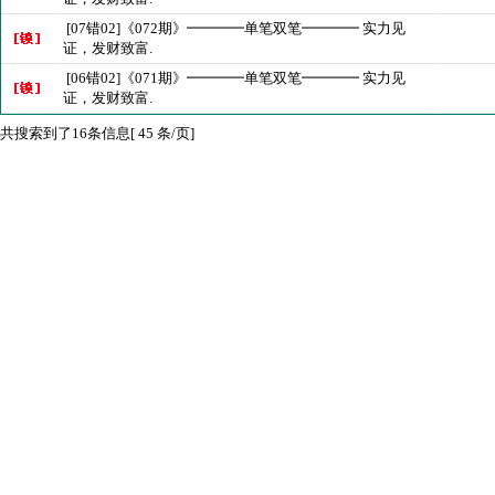
[07错02]《072期》━━━━单笔双笔━━━━ 实力见
证，发财致富.
[06错02]《071期》━━━━单笔双笔━━━━ 实力见
证，发财致富.
共搜索到了16条信息[ 45 条/页]