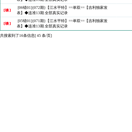
[06错01]{072期}【江水平特】==单双==【吉利独家发
表】◆连准13期.全部真实记录
[05错01]{071期}【江水平特】==单双==【吉利独家发
表】◆连准13期.全部真实记录
共搜索到了16条信息[ 45 条/页]