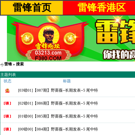
雷锋首页
雷锋香港区
雷锋
» 搜索
主题列表
状态
标题
[03错01]【087期】野蔷薇--长期发表--5 尾中特
[02错01]【086期】野蔷薇--长期发表--5 尾中特
[01错00]【085期】野蔷薇--长期发表--5 尾中特
[00错00]【084期】野蔷薇--长期发表--5 尾中特