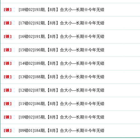
[18错02]193期,【8肖】合大小---长期※今年无错
[17错02]192期,【8肖】合大小---长期※今年无错
[16错02]191期,【8肖】合大小---长期※今年无错
[15错02]190期,【8肖】合大小---长期※今年无错
[14错02]189期,【8肖】合大小---长期※今年无错
[13错02]188期,【8肖】合大小---长期※今年无错
[12错02]187期,【8肖】合大小---长期※今年无错
[11错02]186期,【8肖】合大小---长期※今年无错
[10错02]185期,【8肖】合大小---长期※今年无错
[09错01]184期,【8肖】合大小---长期※今年无错