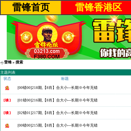
雷锋首页
雷锋香港区
雷锋
» 搜索
主题列表
状态
标题
[00错00]218期,【8肖】合大小---长期※今年无错
[01错00]216期,【8肖】合大小---长期※今年无错
[02错01]217期,【8肖】合大小---长期※今年无错
[00错00]215期,【8肖】合大小---长期※今年无错