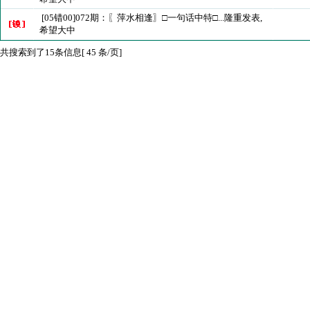
[05错00]072期：〖萍水相逢〗□一句话中特□...隆重发表,
希望大中
共搜索到了15条信息[ 45 条/页]