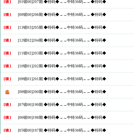
[01错00]207期.◆特码◆→→中特36码←←◆特码◆
[00错00]206期.◆特码◆→→中特36码←←◆特码◆
[13错03]205期.◆特码◆→→中特36码←←◆特码◆
[12错02]204期.◆特码◆→→中特36码←←◆特码◆
[11错02]203期.◆特码◆→→中特36码←←◆特码◆
[10错01]202期.◆特码◆→→中特36码←←◆特码◆
[09错01]201期.◆特码◆→→中特36码←←◆特码◆
[08错00]200期.◆特码◆→→中特36码←←◆特码◆
[07错00]199期.◆特码◆→→中特36码←←◆特码◆
[06错00]198期.◆特码◆→→中特36码←←◆特码◆
[05错00]197期.◆特码◆→→中特36码←←◆特码◆