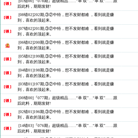
[01错00]『078期』超级精品……“单 双”…“单 双”……跟
踪此料，期期发财!
[08错02]202期,③②中特，想不发财都难 ，看到就是赚
到，喜欢的顶起来。
[07错02]201期,③②中特，想不发财都难 ，看到就是赚
到，喜欢的顶起来。
[06错02]200期,③②中特，想不发财都难 ，看到就是赚
到，喜欢的顶起来。
[05错02]199期,③②中特，想不发财都难 ，看到就是赚
到，喜欢的顶起来。
[04错01]198期,③②中特，想不发财都难 ，看到就是赚
到，喜欢的顶起来。
[03错01]197期,③②中特，想不发财都难 ，看到就是赚
到，喜欢的顶起来。
[00错00]『077期』超级精品……“单 双”…“单 双”……跟
踪此料，期期发财!
[02错01]196期,③②中特，想不发财都难 ，看到就是赚
到，喜欢的顶起来。
[14错03]『076期』超级精品……“单 双”…“单 双”……跟
踪此料，期期发财!