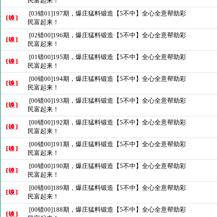
民富起来！
[03错01]197期，爆庄猛料锻造【5不中】全心全意帮助彩
民富起来！
[02错00]196期，爆庄猛料锻造【5不中】全心全意帮助彩
民富起来！
[01错00]195期，爆庄猛料锻造【5不中】全心全意帮助彩
民富起来！
[00错00]194期，爆庄猛料锻造【5不中】全心全意帮助彩
民富起来！
[00错00]193期，爆庄猛料锻造【5不中】全心全意帮助彩
民富起来！
[00错00]192期，爆庄猛料锻造【5不中】全心全意帮助彩
民富起来！
[00错00]191期，爆庄猛料锻造【5不中】全心全意帮助彩
民富起来！
[00错00]190期，爆庄猛料锻造【5不中】全心全意帮助彩
民富起来！
[00错00]189期，爆庄猛料锻造【5不中】全心全意帮助彩
民富起来！
[00错00]188期，爆庄猛料锻造【5不中】全心全意帮助彩