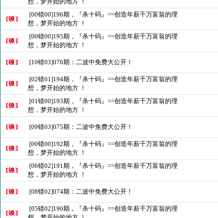
想，梦开始的地方 ！
[00错00]196期，『杀十码』==创造年薪千万富翁的理
想，梦开始的地方 ！
[00错00]195期，『杀十码』==创造年薪千万富翁的理
想，梦开始的地方 ！
[10错03]076期：二波中免费大公开！
[02错01]194期，『杀十码』==创造年薪千万富翁的理
想，梦开始的地方 ！
[01错00]193期，『杀十码』==创造年薪千万富翁的理
想，梦开始的地方 ！
[09错03]075期：二波中免费大公开！
[00错00]192期，『杀十码』==创造年薪千万富翁的理
想，梦开始的地方 ！
[06错02]191期，『杀十码』==创造年薪千万富翁的理
想，梦开始的地方 ！
[08错02]074期：二波中免费大公开！
[05错02]190期，『杀十码』==创造年薪千万富翁的理
想，梦开始的地方 ！