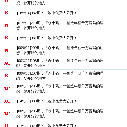
想，梦开始的地方 ！
[16错04]082期：二波中免费大公开！
[01错00]210期，『杀十码』==创造年薪千万富翁的理
想，梦开始的地方 ！
[15错03]081期：二波中免费大公开！
[00错00]209期，『杀十码』==创造年薪千万富翁的理
想，梦开始的地方 ！
[00错00]208期，『杀十码』==创造年薪千万富翁的理
想，梦开始的地方 ！
[00错00]207期，『杀十码』==创造年薪千万富翁的理
想，梦开始的地方 ！
[00错00]206期，『杀十码』==创造年薪千万富翁的理
想，梦开始的地方 ！
[14错03]080期：二波中免费大公开！
[00错00]205期，『杀十码』==创造年薪千万富翁的理
想，梦开始的地方 ！
[13错03]079期：二波中免费大公开！