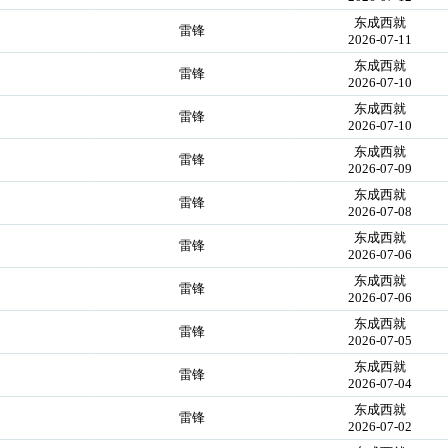
东成西就
雷锋
2026-07-11
东成西就
雷锋
2026-07-10
东成西就
雷锋
2026-07-10
东成西就
雷锋
2026-07-09
东成西就
雷锋
2026-07-08
东成西就
雷锋
2026-07-06
东成西就
雷锋
2026-07-06
东成西就
雷锋
2026-07-05
东成西就
雷锋
2026-07-04
东成西就
雷锋
2026-07-02