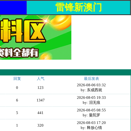
雷锋新澳门
回复
人气
最后发表
2026-08-06 03:32
0
123
by: 东成西就
2026-08-05 19:33
6
1347
by: 泪无痕
2026-08-05 08:55
5
441
by: 曼陀罗
2026-08-03 17:20
1
320
by: 释放心情