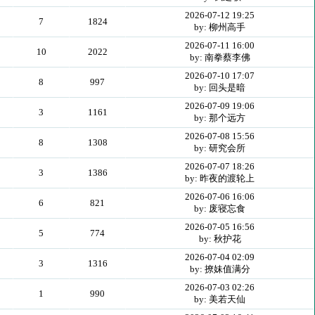
2026-07-12 19:25
7
1824
by: 柳州高手
2026-07-11 16:00
10
2022
by: 南拳蔡李佛
2026-07-10 17:07
8
997
by: 回头是暗
2026-07-09 19:06
3
1161
by: 那个远方
2026-07-08 15:56
8
1308
by: 研究会所
2026-07-07 18:26
3
1386
by: 昨夜的渡轮上
2026-07-06 16:06
6
821
by: 废寝忘食
2026-07-05 16:56
5
774
by: 秋护花
2026-07-04 02:09
3
1316
by: 撩妹值满分
2026-07-03 02:26
1
990
by: 美若天仙