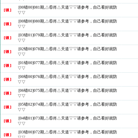
[00错00]081期,△⑥肖△天道▽▽请参考，自己看好就防
▽▽
[00错00]080期,△⑥肖△天道▽▽请参考，自己看好就防
▽▽
[03错01]079期,△⑥肖△天道▽▽请参考，自己看好就防
▽▽
[02错00]078期,△⑥肖△天道▽▽请参考，自己看好就防
▽▽
[01错00]077期,△⑥肖△天道▽▽请参考，自己看好就防
▽▽
[00错00]076期,△⑥肖△天道▽▽请参考，自己看好就防
▽▽
[06错02]075期,△⑥肖△天道▽▽请参考，自己看好就防
▽▽
[05错02]074期,△⑥肖△天道▽▽请参考，自己看好就防
▽▽
[04错01]073期,△⑥肖△天道▽▽请参考，自己看好就防
▽▽
[03错00]072期,△⑥肖△天道▽▽请参考，自己看好就防
▽▽