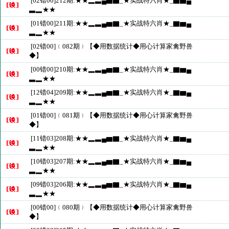
[02错00]212期:★★▂▃▄▆▇_★实战特六肖★_▇▆▄
▃▂★★
[01错00]211期:★★▂▃▄▆▇_★实战特六肖★_▇▆▄
▃▂★★
[02错00]﹛082期﹜【◆用数据统计◆用心计算家禽野兽
◆】
[00错00]210期:★★▂▃▄▆▇_★实战特六肖★_▇▆▄
▃▂★★
[12错04]209期:★★▂▃▄▆▇_★实战特六肖★_▇▆▄
▃▂★★
[01错00]﹛081期﹜【◆用数据统计◆用心计算家禽野兽
◆】
[11错03]208期:★★▂▃▄▆▇_★实战特六肖★_▇▆▄
▃▂★★
[10错03]207期:★★▂▃▄▆▇_★实战特六肖★_▇▆▄
▃▂★★
[09错03]206期:★★▂▃▄▆▇_★实战特六肖★_▇▆▄
▃▂★★
[00错00]﹛080期﹜【◆用数据统计◆用心计算家禽野兽
◆】