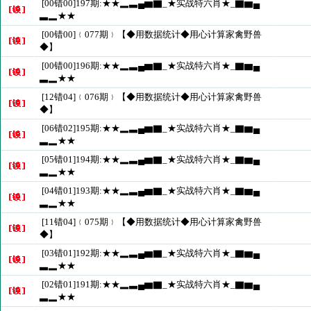
[00错00]197期:★★▂▃▄▆▇_★实战特六肖★_▇▆▄
▃▂★★
[00错00]﹛077期﹜【◆用数据统计◆用心计算家禽野兽
◆】
[00错00]196期:★★▂▃▄▆▇_★实战特六肖★_▇▆▄
▃▂★★
[12错04]﹛076期﹜【◆用数据统计◆用心计算家禽野兽
◆】
[06错02]195期:★★▂▃▄▆▇_★实战特六肖★_▇▆▄
▃▂★★
[05错01]194期:★★▂▃▄▆▇_★实战特六肖★_▇▆▄
▃▂★★
[04错01]193期:★★▂▃▄▆▇_★实战特六肖★_▇▆▄
▃▂★★
[11错04]﹛075期﹜【◆用数据统计◆用心计算家禽野兽
◆】
[03错01]192期:★★▂▃▄▆▇_★实战特六肖★_▇▆▄
▃▂★★
[02错01]191期:★★▂▃▄▆▇_★实战特六肖★_▇▆▄
▃▂★★