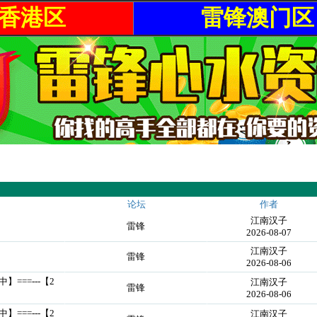
香港区
雷锋澳门区
论坛
作者
江南汉子
雷锋
2026-08-07
江南汉子
雷锋
2026-08-06
中】===---【2
江南汉子
雷锋
2026-08-06
中】===---【2
江南汉子