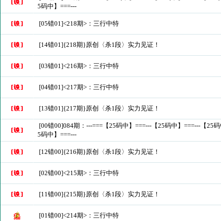
5码中】===---
[05错01]<218期>：三行中特
[14错01]{218期}原创〈杀1段〉实力见证！
[03错01]<216期>：三行中特
[04错01]<217期>：三行中特
[13错01]{217期}原创〈杀1段〉实力见证！
[00错00]084期：---===【25码中】===---【25码中】===---【25码
5码中】===---
[12错00]{216期}原创〈杀1段〉实力见证！
[02错00]<215期>：三行中特
[11错00]{215期}原创〈杀1段〉实力见证！
[01错00]<214期>：三行中特