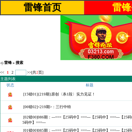
雷锋首页
雷锋
雷锋
» 搜索
<<
1
2
>>
[共
2
页]
主题列表
状态
标题
[15错01]{219期}原创〈杀1段〉实力见证！
[06错02]<219期>：三行中特
[02错00]086期：---===【25码中】===---【25码中】===---【25码
5码中】===---
[01错00]085期：---===【25码中】===---【25码中】===---【25码