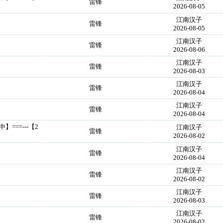
雷锋
2026-08-05
江南汉子
雷锋
2026-08-05
江南汉子
雷锋
2026-08-06
江南汉子
雷锋
2026-08-03
江南汉子
雷锋
2026-08-04
江南汉子
雷锋
2026-08-04
中】===---【2
江南汉子
雷锋
2026-08-02
江南汉子
雷锋
2026-08-04
江南汉子
雷锋
2026-08-02
江南汉子
雷锋
2026-08-03
江南汉子
雷锋
2026-08-02