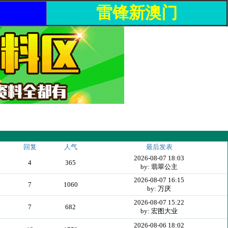
雷锋新澳门
回复
人气
最后发表
2026-08-07 18:03
4
365
by: 翡翠公主
2026-08-07 16:15
7
1060
by: 万厌
2026-08-07 15:22
7
682
by: 宏图大业
2026-08-06 18:02