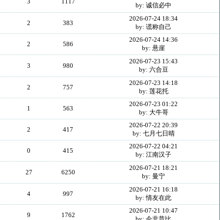
3
1117
by: 诚信必中
2026-07-24 18:34
2
383
by: 谎称自己
2026-07-24 14:36
2
586
by: 悬崖
2026-07-23 15:43
3
980
by: 六合豆
2026-07-23 14:18
2
757
by: 莲花托
2026-07-23 01:22
1
563
by: 大牛哥
2026-07-22 20:39
2
417
by: 七月七日晴
2026-07-22 04:21
0
415
by: 江南汉子
2026-07-21 18:21
27
6250
by: 曼宁
2026-07-21 16:18
4
997
by: 情友在此
2026-07-21 10:47
9
1762
by: 今非昔比