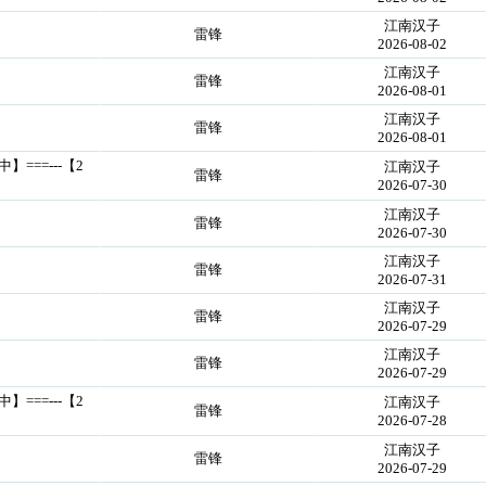
江南汉子
雷锋
2026-08-02
江南汉子
雷锋
2026-08-01
江南汉子
雷锋
2026-08-01
中】===---【2
江南汉子
雷锋
2026-07-30
江南汉子
雷锋
2026-07-30
江南汉子
雷锋
2026-07-31
江南汉子
雷锋
2026-07-29
江南汉子
雷锋
2026-07-29
中】===---【2
江南汉子
雷锋
2026-07-28
江南汉子
雷锋
2026-07-29