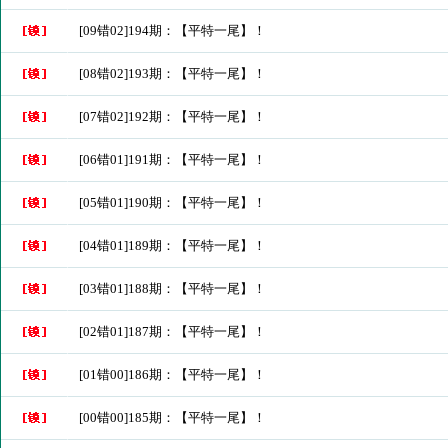
[09错02]194期：【平特一尾】！
[08错02]193期：【平特一尾】！
[07错02]192期：【平特一尾】！
[06错01]191期：【平特一尾】！
[05错01]190期：【平特一尾】！
[04错01]189期：【平特一尾】！
[03错01]188期：【平特一尾】！
[02错01]187期：【平特一尾】！
[01错00]186期：【平特一尾】！
[00错00]185期：【平特一尾】！