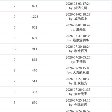
2026-08-03 17:24
7
821
by: 笑话玄机
2026-08-02 18:28
9
1228
by: 成功路上
2026-08-01 10:42
6
602
by: 洪先生
2026-07-31 18:35
6
609
by: 最浪漫的事
2026-07-30 18:24
12
911
by: 制造百万
2026-07-29 05:26
9
862
by: 不是吗
2026-07-28 15:05
3
470
by: 天真的双眼
2026-07-27 18:30
2
511
by: 旧欢新宠
2026-07-26 01:35
0
383
by: 大金元宝
2026-07-25 14:16
5
650
by: 全球首席
2026-07-24 16:52