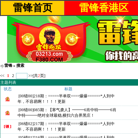
雷锋首页
雷锋香港区
雷锋
» 搜索
<<
1
2
>>
[共
2
页]
主题列表
状态
标题
[00错00]218期：=====半单双====爆爆======*人到中
年，不容易啊！！！！更新
[00错00]085期：【寒气袭人】━━━6肖中特━━━6肖
中特━━━绝对全球最稳,横扫六合界黑庄！
[06错02]217期：=====半单双====爆爆======*人到中
年，不容易啊！！！！更新
[05错01]216期：=====半单双====爆爆======*人到中