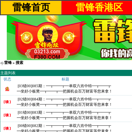
雷锋首页
雷锋香港区
雷锋
» 搜索
主题列表
状态
标题
[03错00]085期：━┳━━┳━单双六肖中特━┳━━┳
━坐好小板凳━┳━━┳━把握机会百万财富等您来拿！
[02错00]084期：━┳━━┳━单双六肖中特━┳━━┳
━坐好小板凳━┳━━┳━把握机会百万财富等您来拿！
[01错00]083期：━┳━━┳━单双六肖中特━┳━━┳
━坐好小板凳━┳━━┳━把握机会百万财富等您来拿！
[00错00]082期：━┳━━┳━单双六肖中特━┳━━┳
━坐好小板凳━┳━━┳━把握机会百万财富等您来拿！