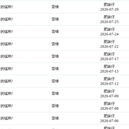
肥妹仔
资的猛料!
雷锋
2026-07-29
肥妹仔
资的猛料!
雷锋
2026-07-25
肥妹仔
资的猛料!
雷锋
2026-07-24
肥妹仔
资的猛料!
雷锋
2026-07-22
肥妹仔
资的猛料!
雷锋
2026-07-17
肥妹仔
资的猛料!
雷锋
2026-07-15
肥妹仔
资的猛料!
雷锋
2026-07-12
肥妹仔
资的猛料!
雷锋
2026-07-09
肥妹仔
资的猛料!
雷锋
2026-07-08
肥妹仔
资的猛料!
雷锋
2026-07-06
肥妹仔