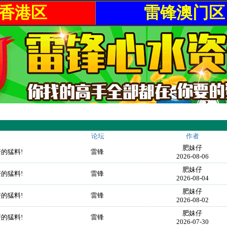
香港区
雷锋澳门区
论坛
作者
肥妹仔
资的猛料!
雷锋
2026-08-06
肥妹仔
资的猛料!
雷锋
2026-08-04
肥妹仔
资的猛料!
雷锋
2026-08-02
肥妹仔
资的猛料!
雷锋
2026-07-30