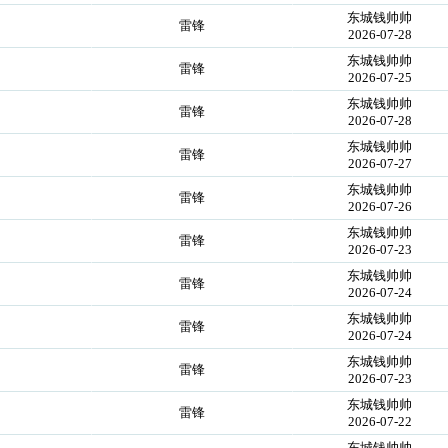
东城钱帅帅
雷锋
2026-07-28
东城钱帅帅
雷锋
2026-07-25
东城钱帅帅
雷锋
2026-07-28
东城钱帅帅
雷锋
2026-07-27
东城钱帅帅
雷锋
2026-07-26
东城钱帅帅
雷锋
2026-07-23
东城钱帅帅
雷锋
2026-07-24
东城钱帅帅
雷锋
2026-07-24
东城钱帅帅
雷锋
2026-07-23
东城钱帅帅
雷锋
2026-07-22
东城钱帅帅