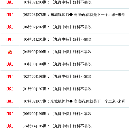
[07错02]203期：【九肖中特】好料不靠吹
[08错03]078期：东城钱帅帅◆ 高底码.你就是下一个土豪~来呀
[06错02]202期：【九肖中特】好料不靠吹
[05错01]201期：【九肖中特】好料不靠吹
[04错00]200期：【九肖中特】好料不靠吹
[03错00]199期：【九肖中特】好料不靠吹
[02错00]198期：【九肖中特】好料不靠吹
[01错00]197期：【九肖中特】好料不靠吹
[07错02]077期：东城钱帅帅◆ 高底码.你就是下一个土豪~来呀
[00错00]196期：【九肖中特】好料不靠吹
[74错14]195期：【九肖中特】好料不靠吹