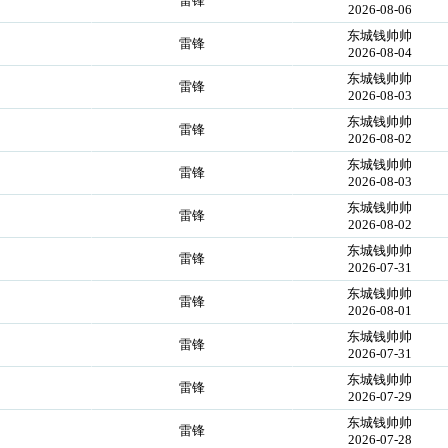
雷锋
2026-08-06
东城钱帅帅
雷锋
2026-08-04
东城钱帅帅
雷锋
2026-08-03
东城钱帅帅
雷锋
2026-08-02
东城钱帅帅
雷锋
2026-08-03
东城钱帅帅
雷锋
2026-08-02
东城钱帅帅
雷锋
2026-07-31
东城钱帅帅
雷锋
2026-08-01
东城钱帅帅
雷锋
2026-07-31
东城钱帅帅
雷锋
2026-07-29
东城钱帅帅
雷锋
2026-07-28