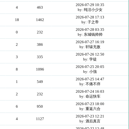
2026-07-29 10:35
4
463
by: 纯洁小少女
2026-07-28 17:13
18
1462
by: 子之帝
2026-07-28 03:35
0
232
by: 东城钱帅帅
2026-07-27 16:19
2
386
by: 轩辕无敌
2026-07-26 12:50
3
335
by: 学徒
2026-07-25 20:05
8
1096
by: 小強
2026-07-25 14:47
1
549
by: 不痛不痒
2026-07-24 16:03
2
232
by: 命运快车
2026-07-23 18:00
6
950
by: 重返六合
2026-07-23 12:21
4
1127
by: 酒后真言
2026-07-22 12:48