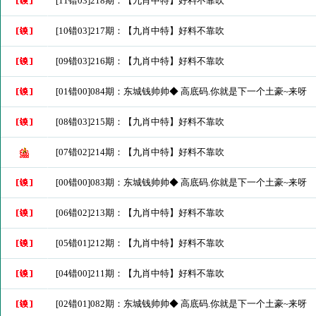
[11错03]218期：【九肖中特】好料不靠吹
[10错03]217期：【九肖中特】好料不靠吹
[09错03]216期：【九肖中特】好料不靠吹
[01错00]084期：东城钱帅帅◆ 高底码.你就是下一个土豪~来呀
[08错03]215期：【九肖中特】好料不靠吹
[07错02]214期：【九肖中特】好料不靠吹
[00错00]083期：东城钱帅帅◆ 高底码.你就是下一个土豪~来呀
[06错02]213期：【九肖中特】好料不靠吹
[05错01]212期：【九肖中特】好料不靠吹
[04错00]211期：【九肖中特】好料不靠吹
[02错01]082期：东城钱帅帅◆ 高底码.你就是下一个土豪~来呀