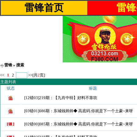
雷锋首页
雷锋
雷锋
» 搜索
<<
1
2
>>
[共
2
页]
主题列表
状态
标题
[12错03]219期：【九肖中特】好料不靠吹
[03错01]086期：东城钱帅帅◆ 高底码.你就是下一个土豪~来呀
[02错00]085期：东城钱帅帅◆ 高底码.你就是下一个土豪~来呀