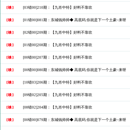
[03错00]210期：【九肖中特】好料不靠吹
[01错00]081期：东城钱帅帅◆ 高底码.你就是下一个土豪~来呀
[02错00]209期：【九肖中特】好料不靠吹
[01错00]208期：【九肖中特】好料不靠吹
[00错00]207期：【九肖中特】好料不靠吹
[00错00]080期：东城钱帅帅◆ 高底码.你就是下一个土豪~来呀
[10错03]206期：【九肖中特】好料不靠吹
[09错02]205期：【九肖中特】好料不靠吹
[08错02]204期：【九肖中特】好料不靠吹
[00错00]079期：东城钱帅帅◆ 高底码.你就是下一个土豪~来呀