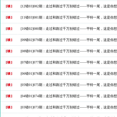
[12错03]082期：走过和路过千万别错过——平特一尾，这是你
[11错03]081期：走过和路过千万别错过——平特一尾，这是你
[10错02]080期：走过和路过千万别错过——平特一尾，这是你
[09错02]079期：走过和路过千万别错过——平特一尾，这是你
[08错01]078期：走过和路过千万别错过——平特一尾，这是你
[07错01]077期：走过和路过千万别错过——平特一尾，这是你
[06错01]076期：走过和路过千万别错过——平特一尾，这是你
[05错01]075期：走过和路过千万别错过——平特一尾，这是你
[04错01]074期：走过和路过千万别错过——平特一尾，这是你
[03错01]073期：走过和路过千万别错过——平特一尾，这是你