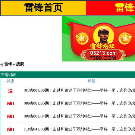
雷锋首页
雷锋
雷锋
» 搜索
主题列表
状态
标题
[01错00]086期：走过和路过千万别错过——平特一尾，这是你
[00错00]085期：走过和路过千万别错过——平特一尾，这是你
[00错00]084期：走过和路过千万别错过——平特一尾，这是你
[13错04]083期：走过和路过千万别错过——平特一尾，这是你