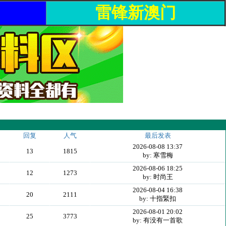
雷锋新澳门
回复
人气
最后发表
2026-08-08 13:37
13
1815
by: 寒雪梅
2026-08-06 18:25
12
1273
by: 时尚王
2026-08-04 16:38
20
2111
by: 十指緊扣
2026-08-01 20:02
25
3773
by: 有没有一首歌