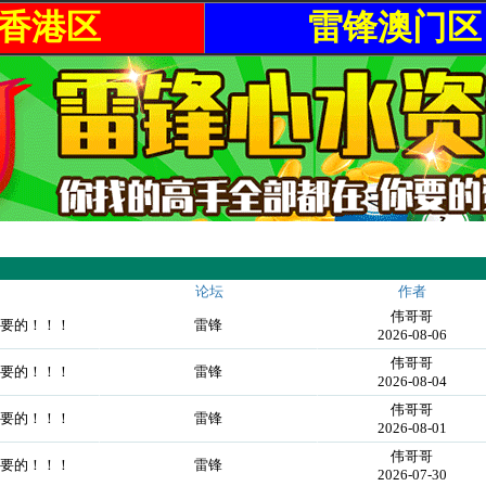
香港区
雷锋澳门区
论坛
作者
伟哥哥
想要的！！！
雷锋
2026-08-06
伟哥哥
想要的！！！
雷锋
2026-08-04
伟哥哥
想要的！！！
雷锋
2026-08-01
伟哥哥
想要的！！！
雷锋
2026-07-30