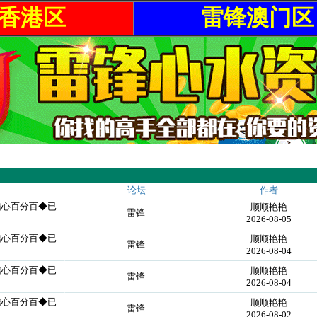
香港区
雷锋澳门区
论坛
作者
←信心百分百◆已
顺顺艳艳
雷锋
2026-08-05
←信心百分百◆已
顺顺艳艳
雷锋
2026-08-04
←信心百分百◆已
顺顺艳艳
雷锋
2026-08-04
←信心百分百◆已
顺顺艳艳
雷锋
2026-08-02