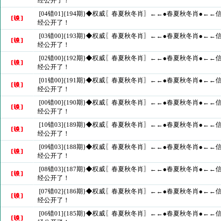
经公开了！
[04错01]{194期}◆权威〖春夏秋冬肖〗←←●春夏秋冬肖●←
经公开了！
[03错00]{193期}◆权威〖春夏秋冬肖〗←←●春夏秋冬肖●←
经公开了！
[02错00]{192期}◆权威〖春夏秋冬肖〗←←●春夏秋冬肖●←
经公开了！
[01错00]{191期}◆权威〖春夏秋冬肖〗←←●春夏秋冬肖●←
经公开了！
[00错00]{190期}◆权威〖春夏秋冬肖〗←←●春夏秋冬肖●←
经公开了！
[10错03]{189期}◆权威〖春夏秋冬肖〗←←●春夏秋冬肖●←
经公开了！
[09错03]{188期}◆权威〖春夏秋冬肖〗←←●春夏秋冬肖●←
经公开了！
[08错03]{187期}◆权威〖春夏秋冬肖〗←←●春夏秋冬肖●←
经公开了！
[07错02]{186期}◆权威〖春夏秋冬肖〗←←●春夏秋冬肖●←
经公开了！
[06错01]{185期}◆权威〖春夏秋冬肖〗←←●春夏秋冬肖●←