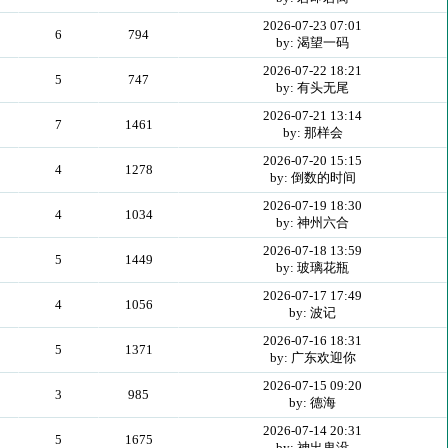
2026-07-23 07:01
6
794
by: 渴望一码
2026-07-22 18:21
5
747
by: 有头无尾
2026-07-21 13:14
7
1461
by: 那样会
2026-07-20 15:15
4
1278
by: 倒数的时间
2026-07-19 18:30
4
1034
by: 神州六合
2026-07-18 13:59
5
1449
by: 玻璃花瓶
2026-07-17 17:49
4
1056
by: 波记
2026-07-16 18:31
5
1371
by: 广东欢迎你
2026-07-15 09:20
3
985
by: 德海
2026-07-14 20:31
5
1675
by: 神出鬼没