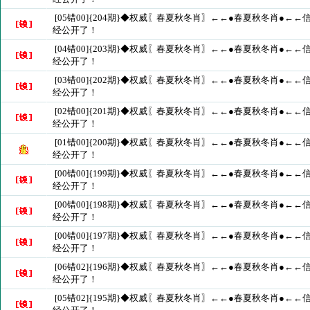
[05错00]{204期}◆权威〖春夏秋冬肖〗←←●春夏秋冬肖●←
经公开了！
[04错00]{203期}◆权威〖春夏秋冬肖〗←←●春夏秋冬肖●←
经公开了！
[03错00]{202期}◆权威〖春夏秋冬肖〗←←●春夏秋冬肖●←
经公开了！
[02错00]{201期}◆权威〖春夏秋冬肖〗←←●春夏秋冬肖●←
经公开了！
[01错00]{200期}◆权威〖春夏秋冬肖〗←←●春夏秋冬肖●←
经公开了！
[00错00]{199期}◆权威〖春夏秋冬肖〗←←●春夏秋冬肖●←
经公开了！
[00错00]{198期}◆权威〖春夏秋冬肖〗←←●春夏秋冬肖●←
经公开了！
[00错00]{197期}◆权威〖春夏秋冬肖〗←←●春夏秋冬肖●←
经公开了！
[06错02]{196期}◆权威〖春夏秋冬肖〗←←●春夏秋冬肖●←
经公开了！
[05错02]{195期}◆权威〖春夏秋冬肖〗←←●春夏秋冬肖●←