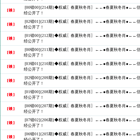
[00错00]{214期}◆权威〖春夏秋冬肖〗←←●春夏秋冬肖●←
经公开了！
[02错01]{213期}◆权威〖春夏秋冬肖〗←←●春夏秋冬肖●←
经公开了！
[01错00]{212期}◆权威〖春夏秋冬肖〗←←●春夏秋冬肖●←
经公开了！
[00错00]{211期}◆权威〖春夏秋冬肖〗←←●春夏秋冬肖●←
经公开了！
[03错01]{210期}◆权威〖春夏秋冬肖〗←←●春夏秋冬肖●←
经公开了！
[02错00]{209期}◆权威〖春夏秋冬肖〗←←●春夏秋冬肖●←
经公开了！
[01错00]{208期}◆权威〖春夏秋冬肖〗←←●春夏秋冬肖●←
经公开了！
[00错00]{207期}◆权威〖春夏秋冬肖〗←←●春夏秋冬肖●←
经公开了！
[07错02]{206期}◆权威〖春夏秋冬肖〗←←●春夏秋冬肖●←
经公开了！
[06错01]{205期}◆权威〖春夏秋冬肖〗←←●春夏秋冬肖●←
经公开了！