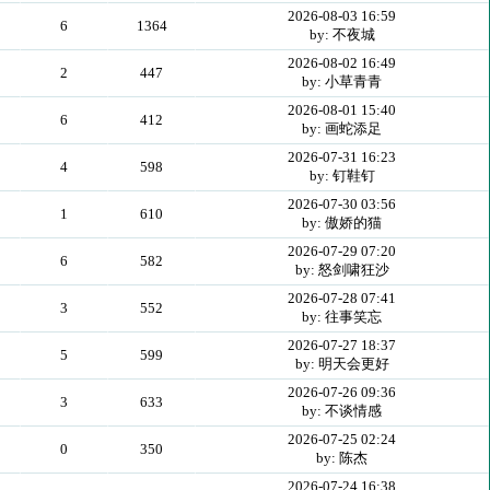
2026-08-03 16:59
6
1364
by: 不夜城
2026-08-02 16:49
2
447
by: 小草青青
2026-08-01 15:40
6
412
by: 画蛇添足
2026-07-31 16:23
4
598
by: 钉鞋钉
2026-07-30 03:56
1
610
by: 傲娇的猫
2026-07-29 07:20
6
582
by: 怒剑啸狂沙
2026-07-28 07:41
3
552
by: 往事笑忘
2026-07-27 18:37
5
599
by: 明天会更好
2026-07-26 09:36
3
633
by: 不谈情感
2026-07-25 02:24
0
350
by: 陈杰
2026-07-24 16:38