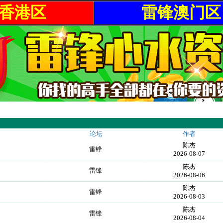
香港区
雷锋澳门区
论坛
作者
陈杰
雷锋
2026-08-07
陈杰
雷锋
2026-08-06
陈杰
雷锋
2026-08-03
陈杰
雷锋
2026-08-04