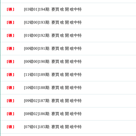
[03错01]194期: 赛買 啥 開 啥中特
[02错00]193期: 赛買 啥 開 啥中特
[01错00]192期: 赛買 啥 開 啥中特
[00错00]191期: 赛買 啥 開 啥中特
[00错00]190期: 赛買 啥 開 啥中特
[11错03]189期: 赛買 啥 開 啥中特
[10错03]188期: 赛買 啥 開 啥中特
[09错02]187期: 赛買 啥 開 啥中特
[08错02]186期: 赛買 啥 開 啥中特
[07错01]185期: 赛買 啥 開 啥中特