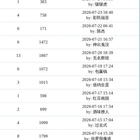
1
383
by: 啵啵虎
2026-07-23 18:40
4
758
by: 彩民福音
2026-07-22 06:41
0
171
by: 陈杰
2026-07-21 16:57
6
1472
by: 神出鬼没
2026-07-20 18:39
13
1867
by: 无名辉煌
2026-07-19 17:24
6
1072
by: 包赢钱
2026-07-18 15:34
3
1015
by: 借鸡生蛋
2026-07-17 15:14
1
598
by: 红豆南国
2026-07-16 17:54
2
699
by: 酒味撩人
2026-07-15 17:04
4
1099
by: 过去式
2026-07-14 15:28
8
1799
by: 你爱我像谁