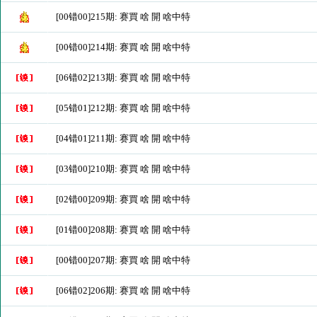
[00错00]215期: 赛買 啥 開 啥中特
[00错00]214期: 赛買 啥 開 啥中特
[06错02]213期: 赛買 啥 開 啥中特
[05错01]212期: 赛買 啥 開 啥中特
[04错01]211期: 赛買 啥 開 啥中特
[03错00]210期: 赛買 啥 開 啥中特
[02错00]209期: 赛買 啥 開 啥中特
[01错00]208期: 赛買 啥 開 啥中特
[00错00]207期: 赛買 啥 開 啥中特
[06错02]206期: 赛買 啥 開 啥中特