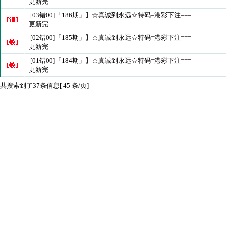
更新完
[03错00]「186期」】☆真诚到永远☆特码=港彩下注===
更新完
[02错00]「185期」】☆真诚到永远☆特码=港彩下注===
更新完
[01错00]「184期」】☆真诚到永远☆特码=港彩下注===
更新完
共搜索到了37条信息[ 45 条/页]