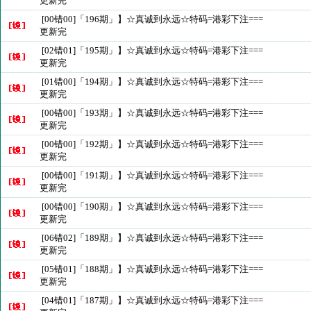
更新完
[00错00]「196期」】☆真诚到永远☆特码=港彩下注===
更新完
[02错01]「195期」】☆真诚到永远☆特码=港彩下注===
更新完
[01错00]「194期」】☆真诚到永远☆特码=港彩下注===
更新完
[00错00]「193期」】☆真诚到永远☆特码=港彩下注===
更新完
[00错00]「192期」】☆真诚到永远☆特码=港彩下注===
更新完
[00错00]「191期」】☆真诚到永远☆特码=港彩下注===
更新完
[00错00]「190期」】☆真诚到永远☆特码=港彩下注===
更新完
[06错02]「189期」】☆真诚到永远☆特码=港彩下注===
更新完
[05错01]「188期」】☆真诚到永远☆特码=港彩下注===
更新完
[04错01]「187期」】☆真诚到永远☆特码=港彩下注===