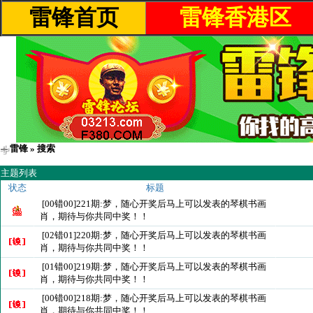
雷锋首页
雷锋香港区
雷锋
» 搜索
主题列表
状态
标题
[00错00]221期:梦，随心开奖后马上可以发表的琴棋书画
肖，期待与你共同中奖！！
[02错01]220期:梦，随心开奖后马上可以发表的琴棋书画
肖，期待与你共同中奖！！
[01错00]219期:梦，随心开奖后马上可以发表的琴棋书画
肖，期待与你共同中奖！！
[00错00]218期:梦，随心开奖后马上可以发表的琴棋书画
肖，期待与你共同中奖！！