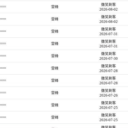
微笑刺客
===
雷锋
2026-08-02
微笑刺客
===
雷锋
2026-08-02
微笑刺客
===
雷锋
2026-07-31
微笑刺客
===
雷锋
2026-07-31
微笑刺客
===
雷锋
2026-07-30
微笑刺客
===
雷锋
2026-07-28
微笑刺客
===
雷锋
2026-07-28
微笑刺客
===
雷锋
2026-07-26
微笑刺客
===
雷锋
2026-07-25
微笑刺客
===
雷锋
2026-07-25
微笑刺客