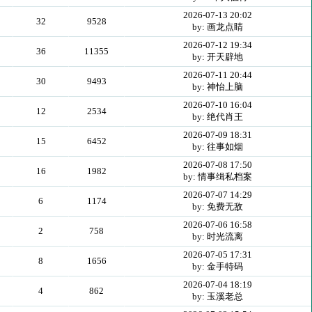
2026-07-13 20:02
32
9528
by: 画龙点睛
2026-07-12 19:34
36
11355
by: 开天辟地
2026-07-11 20:44
30
9493
by: 神怡上脑
2026-07-10 16:04
12
2534
by: 绝代肖王
2026-07-09 18:31
15
6452
by: 往事如烟
2026-07-08 17:50
16
1982
by: 情事缉私档案
2026-07-07 14:29
6
1174
by: 免费无敌
2026-07-06 16:58
2
758
by: 时光流离
2026-07-05 17:31
8
1656
by: 金手特码
2026-07-04 18:19
4
862
by: 玉溪老总