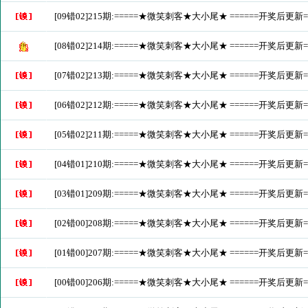
[09错02]215期:=====★微笑刺客★大小尾★ ======开奖后更新=
[08错02]214期:=====★微笑刺客★大小尾★ ======开奖后更新=
[07错02]213期:=====★微笑刺客★大小尾★ ======开奖后更新=
[06错02]212期:=====★微笑刺客★大小尾★ ======开奖后更新=
[05错02]211期:=====★微笑刺客★大小尾★ ======开奖后更新=
[04错01]210期:=====★微笑刺客★大小尾★ ======开奖后更新=
[03错01]209期:=====★微笑刺客★大小尾★ ======开奖后更新=
[02错00]208期:=====★微笑刺客★大小尾★ ======开奖后更新=
[01错00]207期:=====★微笑刺客★大小尾★ ======开奖后更新=
[00错00]206期:=====★微笑刺客★大小尾★ ======开奖后更新=