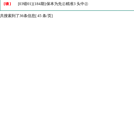
[03错01]{184期}保本为先㊣精准3 头中㊣
共搜索到了36条信息[ 45 条/页]