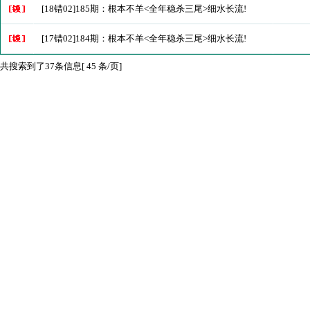
[18错02]185期：根本不羊<全年稳杀三尾>细水长流!
[17错02]184期：根本不羊<全年稳杀三尾>细水长流!
共搜索到了37条信息[ 45 条/页]