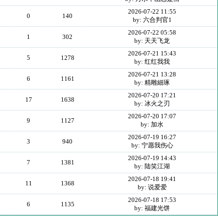
2026-07-22 11:55
0
140
by: 六合判官1
2026-07-22 05:58
1
302
by: 天天飞龙
2026-07-21 15:43
5
1278
by: 红红我我
2026-07-21 13:28
6
1161
by: 精雕細琢
2026-07-20 17:21
17
1638
by: 冰火之刃
2026-07-20 17:07
9
1127
by: 加水
2026-07-19 16:27
3
940
by: 宁愿我伤心
2026-07-19 14:43
7
1381
by: 陆笑江湖
2026-07-18 19:41
11
1368
by: 说爱爱
2026-07-18 17:53
6
1135
by: 福建光饼