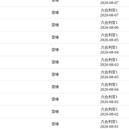
雷锋
2026-08-07
六合判官1
雷锋
2026-08-07
六合判官1
雷锋
2026-08-06
六合判官1
雷锋
2026-08-05
六合判官1
雷锋
2026-08-04
六合判官1
雷锋
2026-08-03
六合判官1
雷锋
2026-08-05
六合判官1
雷锋
2026-08-04
六合判官1
雷锋
2026-08-02
六合判官1
雷锋
2026-08-02
六合判官1
雷锋
2026-08-01