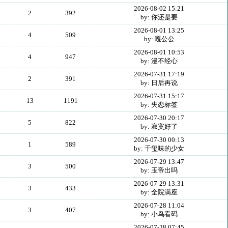
2026-08-02 15:21
2
392
by: 你还是要
2026-08-01 13:25
4
509
by: 嘎公公
2026-08-01 10:53
4
947
by: 漫不经心
2026-07-31 17:19
2
391
by: 日后再说
2026-07-31 15:17
13
1191
by: 失恋标签
2026-07-30 20:17
5
822
by: 寂寞好了
2026-07-30 00:13
1
589
by: 千玺味的少女
2026-07-29 13:47
3
500
by: 玉帝出吗
2026-07-29 13:31
3
433
by: 全院满座
2026-07-28 11:04
3
407
by: 小鸟看码
2026-07-28 07:45