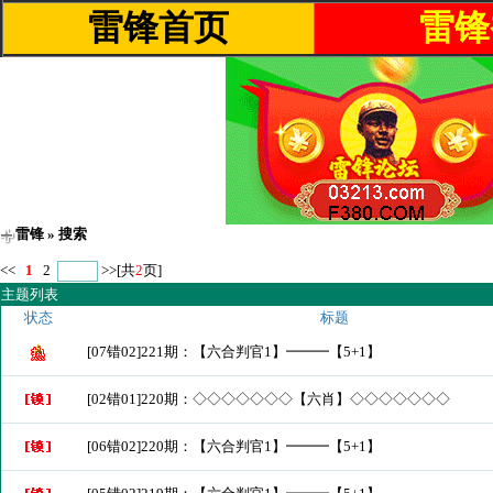
雷锋首页
雷锋
雷锋
» 搜索
<<
1
2
>>
[共
2
页]
主题列表
状态
标题
[07错02]221期：【六合判官1】━━━【5+1】
[02错01]220期：◇◇◇◇◇◇◇【六肖】◇◇◇◇◇◇◇
[06错02]220期：【六合判官1】━━━【5+1】