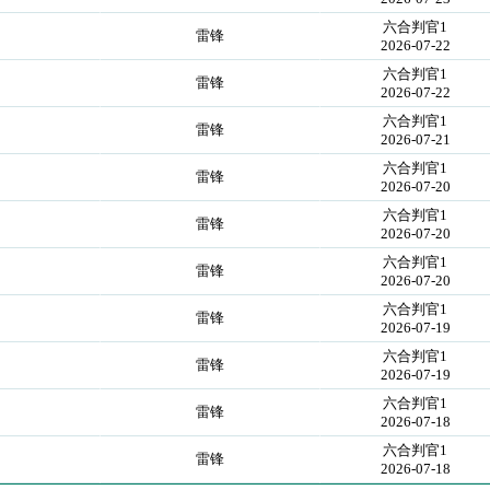
六合判官1
雷锋
2026-07-22
六合判官1
雷锋
2026-07-22
六合判官1
雷锋
2026-07-21
六合判官1
雷锋
2026-07-20
六合判官1
雷锋
2026-07-20
六合判官1
雷锋
2026-07-20
六合判官1
雷锋
2026-07-19
六合判官1
雷锋
2026-07-19
六合判官1
雷锋
2026-07-18
六合判官1
雷锋
2026-07-18