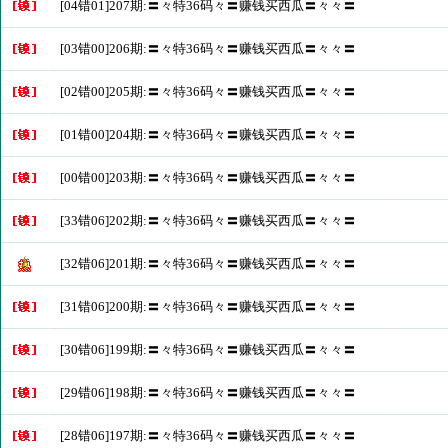
[04错01]207期:〓々特36码々〓赚钱买西瓜〓々々〓
[03错00]206期:〓々特36码々〓赚钱买西瓜〓々々〓
[02错00]205期:〓々特36码々〓赚钱买西瓜〓々々〓
[01错00]204期:〓々特36码々〓赚钱买西瓜〓々々〓
[00错00]203期:〓々特36码々〓赚钱买西瓜〓々々〓
[33错06]202期:〓々特36码々〓赚钱买西瓜〓々々〓
[32错06]201期:〓々特36码々〓赚钱买西瓜〓々々〓
[31错06]200期:〓々特36码々〓赚钱买西瓜〓々々〓
[30错06]199期:〓々特36码々〓赚钱买西瓜〓々々〓
[29错06]198期:〓々特36码々〓赚钱买西瓜〓々々〓
[28错06]197期:〓々特36码々〓赚钱买西瓜〓々々〓