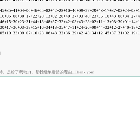
5+41+04+06+46+05+02+42+28+16+40+09+27+29+48+17+37+03+24+08+
5+08+30+17+22+28+13+02+20+40+37+03+48+23+36+10+43+06+34+27+
5+30+23+31+44+18+48+37+32+42+03+43+28+02+11+13+08+39+01+14+
7+36+03+38+15+16+34+13+35+47+11+24+26+09+44+32+12+27+40+18+
0+33+09+07+16+23+06+48+32+36+29+42+43+34+12+45+37+31+02+19+
]
是给了我动力、是我继续发贴的理由...Thank you!