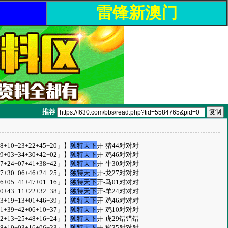
雷锋新澳门
推荐
38+10+23+22+45+20」】
独特天下
开-猪44对对对
29+03+34+30+42+02」】
独特天下
开-鸡46对对对
47+24+07+41+38+42」】
独特天下
开-牛30对对对
47+30+06+46+24+25」】
独特天下
开-龙27对对对
36+05+41+47+01+16」】
独特天下
开-马01对对对
20+43+11+22+32+38」】
独特天下
开-羊24对对对
23+19+13+01+46+39」】
独特天下
开-鸡46对对对
31+39+42+06+10+37」】
独特天下
开-鸡10对对对
02+13+25+48+16+24」】
独特天下
开-虎29错错错
08+19+03+16+06+33」】
独特天下
开-猴35对对对