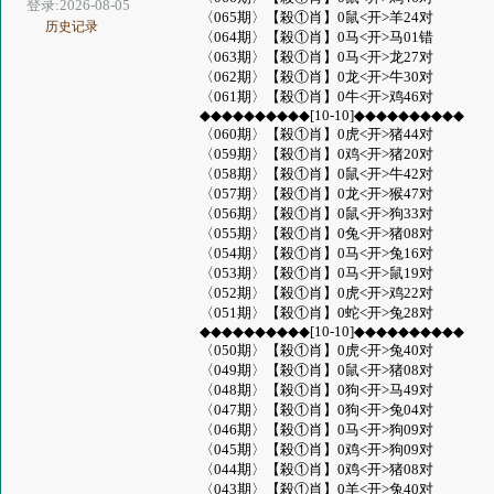
登录:2026-08-05
〈065期〉【殺①肖】0鼠<开>羊24对
历史记录
〈064期〉【殺①肖】0马<开>马01错
〈063期〉【殺①肖】0马<开>龙27对
〈062期〉【殺①肖】0龙<开>牛30对
〈061期〉【殺①肖】0牛<开>鸡46对
◆◆◆◆◆◆◆◆◆◆[10-10]◆◆◆◆◆◆◆◆◆◆
〈060期〉【殺①肖】0虎<开>猪44对
〈059期〉【殺①肖】0鸡<开>猪20对
〈058期〉【殺①肖】0鼠<开>牛42对
〈057期〉【殺①肖】0龙<开>猴47对
〈056期〉【殺①肖】0鼠<开>狗33对
〈055期〉【殺①肖】0兔<开>猪08对
〈054期〉【殺①肖】0马<开>兔16对
〈053期〉【殺①肖】0马<开>鼠19对
〈052期〉【殺①肖】0虎<开>鸡22对
〈051期〉【殺①肖】0蛇<开>兔28对
◆◆◆◆◆◆◆◆◆◆[10-10]◆◆◆◆◆◆◆◆◆◆
〈050期〉【殺①肖】0虎<开>兔40对
〈049期〉【殺①肖】0鼠<开>猪08对
〈048期〉【殺①肖】0狗<开>马49对
〈047期〉【殺①肖】0狗<开>兔04对
〈046期〉【殺①肖】0马<开>狗09对
〈045期〉【殺①肖】0鸡<开>狗09对
〈044期〉【殺①肖】0鸡<开>猪08对
〈043期〉【殺①肖】0羊<开>兔40对