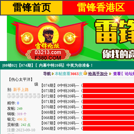
雷锋首页
雷锋香港区
[08错02]【074期】〖内幕中特20码〗中奖为你准备！
导航
本帖查看
3663
次
给高手加分
查看〖论坛
【伤心太平洋】
级
【074期】0中特20码---《
单 03 13 17 19 25 27 29 31 39
别:
新手上路
【073期】0中特20码---《
单 05 15 17 19 23 27 35 41 45
【072期】0中特20码---《
单 03 11 21 23 29 31 37 39 43
【071期】0中特20码---《
单 01 05 09 13 27 31 35 37 39
精华:
0
【070期】0中特20码---《
单 01 13 17 21 29 31 33 37 45
发帖:
249
【069期】0中特20码---《
单 05 07 15 17 27 33 35 41 43
铜板:
319 个
【068期】0中特20码---《
单 07 11 13 15 17 25 31 37 39
银元:
496 元
【067期】0中特20码---《
单 03 09 21 23 33 35 37 41 43
贡献值:
242 点
【066期】0中特20码---《
单 09 17 19 23 25 33 37 43 47
注册:2023-09-10