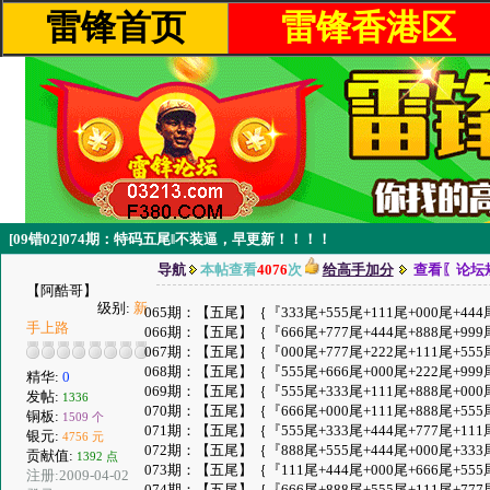
雷锋首页
雷锋香港区
[09错02]074期：特码五尾‖不装逼，早更新！！！！
导航
本帖查看
4076
次
给高手加分
查看〖论坛
【阿酷哥】
级别:
新
065期：【五尾】｛『333尾+555尾+111尾+000尾+44
手上路
066期：【五尾】｛『666尾+777尾+444尾+888尾+99
067期：【五尾】｛『000尾+777尾+222尾+111尾+55
068期：【五尾】｛『555尾+666尾+000尾+222尾+99
精华:
0
069期：【五尾】｛『555尾+333尾+111尾+888尾+00
发帖:
1336
070期：【五尾】｛『666尾+000尾+111尾+888尾+55
铜板:
1509 个
071期：【五尾】｛『555尾+333尾+444尾+777尾+11
银元:
4756 元
072期：【五尾】｛『888尾+555尾+444尾+000尾+33
贡献值:
1392 点
073期：【五尾】｛『111尾+444尾+000尾+666尾+55
注册:2009-04-02
074期：【五尾】｛『666尾+888尾+555尾+111尾+77