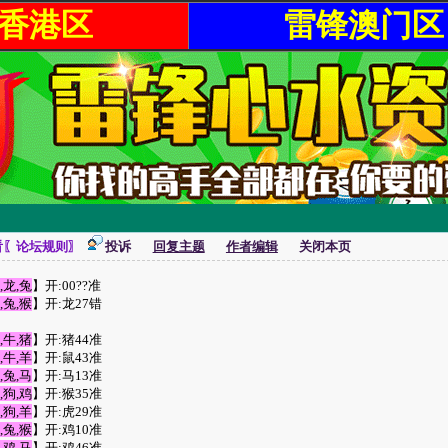
香港区
雷锋澳门区
看〖论坛规则〗
投诉
回复主题
作者编辑
关闭本页
,龙,兔
】开:00??准
,兔,猴
】开:龙27错
,牛,猪
】开:猪44准
,牛,羊
】开:鼠43准
,兔,马
】开:马13准
,狗,鸡
】开:猴35准
,狗,羊
】开:虎29准
,兔,猴
】开:鸡10准
,鸡,马
】开:鸡46准