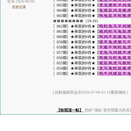
登录:2026-08-08
〖065期〗★单双的9肖★【
虎,龙,猪,蛇,羊,鸡,兔
历史记录
〖064期〗★单双的9肖★【
兔,猪,鼠,鸡,龙,猴,虎
〖063期〗★单双的9肖★【
狗,兔,鼠,羊,蛇,猴,虎
〓〓〓〓〓〓〓〓（10-10）
〖062期〗★单双的9肖★【
狗,蛇,兔,马,羊,鸡,猪
〖061期〗★单双的9肖★【
猪,鸡,蛇,马,兔,鼠,虎
〖060期〗★单双的9肖★【
狗,鸡,牛,鼠,猴,兔,马
〖059期〗★单双的9肖★【
猪,羊,兔,虎,猴,马,牛
〖058期〗★单双的9肖★【
羊,猴,牛,狗,蛇,兔,虎
〖057期〗★单双的9肖★【
龙,兔,马,鸡,猪,羊,虎
〖056期〗★单双的9肖★【
狗,猴,马,蛇,兔,猪,龙
〖055期〗★单双的9肖★【
猪,鼠,狗,虎,马,猴,蛇
〖054期〗★单双的9肖★【
龙,马,兔,蛇,鼠,猴,虎
〖053期〗★单双的9肖★【
狗,牛,鸡,猪,鼠,羊,兔
[ 此帖被跟风走在2026-07-08 02:14重新编辑 ]
【给我顶一帖】
您的“顶贴”是对我最大的支持、