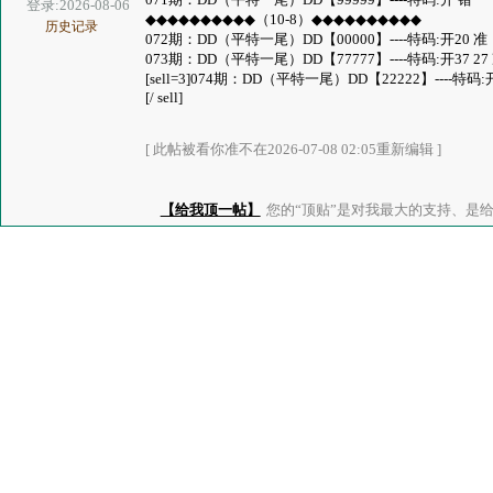
登录:2026-08-06
◆◆◆◆◆◆◆◆◆◆（10-8）◆◆◆◆◆◆◆◆◆◆
历史记录
072期：DD（平特一尾）DD【00000】----特码:开20 准
073期：DD（平特一尾）DD【77777】----特码:开37 27
[sell=3]074期：DD（平特一尾）DD【22222】----特码
[/ sell]
[ 此帖被看你准不在2026-07-08 02:05重新编辑 ]
【给我顶一帖】
您的“顶贴”是对我最大的支持、是给了我