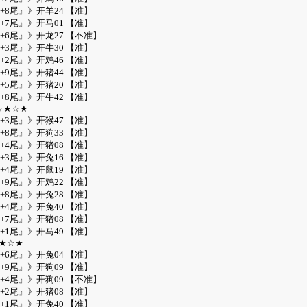
尾+8尾』》开羊24 【准】
尾+7尾』》开马01 【准】
尾+6尾』》开龙27 【不准】
尾+3尾』》开牛30 【准】
尾+2尾』》开鸡46 【准】
尾+9尾』》开猪44 【准】
尾+5尾』》开猪20 【准】
尾+8尾』》开牛42 【准】
☆★☆★
尾+3尾』》开猴47 【准】
尾+8尾』》开狗33 【准】
尾+4尾』》开猪08 【准】
尾+3尾』》开兔16 【准】
尾+4尾』》开鼠19 【准】
尾+9尾』》开鸡22 【准】
尾+8尾』》开兔28 【准】
尾+4尾』》开兔40 【准】
尾+7尾』》开猪08 【准】
尾+1尾』》开马49 【准】
☆★☆★
尾+6尾』》开兔04 【准】
尾+9尾』》开狗09 【准】
尾+4尾』》开狗09 【不准】
尾+2尾』》开猪08 【准】
尾+1尾』》开兔40 【准】