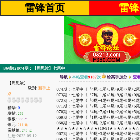
雷锋首页
雷锋
[36错02]074期：【周思汝】七尾中
导航
本帖查看
9187
次
给高手加分
查
【周思汝】
级别:
新手上
074期：七尾中《『4尾+1尾+5尾+9尾+7尾+2
路
073期：七尾中《『7尾+1尾+8尾+9尾+2尾+0
072期：七尾中《『0尾+4尾+7尾+3尾+9尾+1
071期：七尾中《『7尾+1尾+4尾+0尾+3尾+6
精华:
0
070期：七尾中《『4尾+7尾+1尾+2尾+0尾+5
发帖:
258
069期：七尾中《『1尾+2尾+7尾+4尾+6尾+3
铜板:
338 个
068期：七尾中《『8尾+2尾+0尾+7尾+5尾+9
银元:
211 元
★☆★☆★☆★☆★☆★{10-9}★☆★☆★☆★
贡献值:
243 点
067期：七尾中《『9尾+3尾+8尾+6尾+5尾+4
注册:2023-09-12
066期：七尾中《『3尾+6尾+5尾+8尾+4尾+7