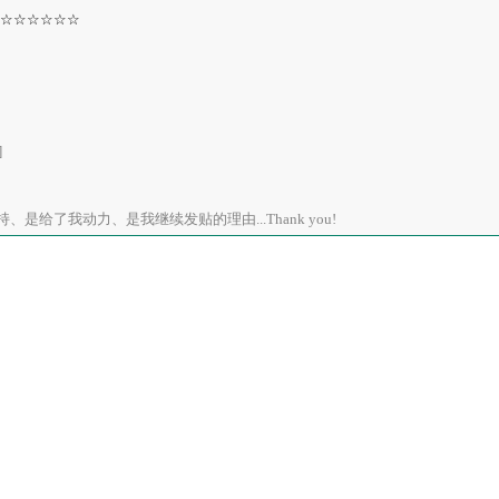
☆☆☆☆☆☆☆
]
是给了我动力、是我继续发贴的理由...Thank you!