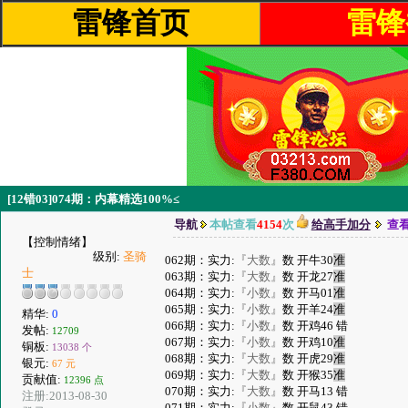
雷锋首页
雷锋
[12错03]074期：内幕精选100%≤
导航
本帖查看
4154
次
给高手加分
查
【控制情绪】
级别:
圣骑
062期：实力:
『大数』
数 开牛30
准
士
063期：实力:
『大数』
数 开龙27
准
064期：实力:
『小数』
数 开马01
准
065期：实力:
『小数』
数 开羊24
准
精华:
0
066期：实力:
『小数』
数 开鸡46 错
发帖:
12709
067期：实力:
『小数』
数 开鸡10
准
铜板:
13038 个
068期：实力:
『大数』
数 开虎29
准
银元:
67 元
069期：实力:
『大数』
数 开猴35
准
贡献值:
12396 点
070期：实力:
『大数』
数 开马13 错
注册:2013-08-30
071期：实力:
『小数』
数 开鼠43 错