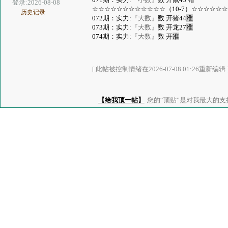
登录:2026-08-08
☆☆☆☆☆☆☆☆☆☆☆☆（10-7）☆☆☆☆☆
历史记录
072期：实力:
『大数』
数 开猪44
准
073期：实力:
『大数』
数 开龙27
准
074期：实力:
『大数』
数 开
准
[ 此帖被控制情绪在2026-07-08 01:26重新编辑 
【给我顶一帖】
您的“顶贴”是对我最大的支持、