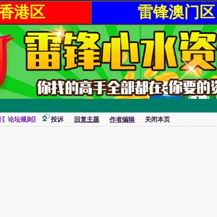
香港区
雷锋澳门区
看〖论坛规则〗
投诉
回复主题
作者编辑
关闭本页