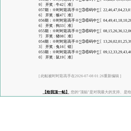
9〗 开奖 : 牛42〖准〗
057期：※时时彩高手※∑③⑥码中∑〖22,46,47,04,23,01,33,48,05,3
6〗 开奖 : 猴47〖准〗
056期：※时时彩高手※∑③⑥码中∑〖04,49,41,18,10,28,24,29,44,4
6〗 开奖 : 狗33〖准〗
055期：※时时彩高手※∑③⑥码中∑〖08,15,26,36,12,06,40,14,33,1
7〗 开奖 : 猪08〖准〗
054期：※时时彩高手※∑③⑥码中∑〖13,26,02,01,25,39,14,23,44,2
3〗 开奖 : 兔16〖错〗
053期：※时时彩高手※∑③⑥码中∑〖09,12,33,29,43,40,49,24,06,4
0〗 开奖 : 鼠19〖准〗
[ 此帖被时时彩高手在2026-07-08 01:26重新编辑 ]
【给我顶一帖】
您的“顶贴”是对我最大的支持、是给了我