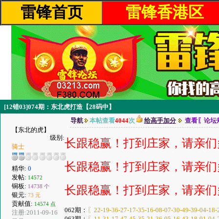
雷锋首页
雷锋香港区
[12错03]074期：东北虎打造【28码中】
导航
本帖查看
4044
次
给高手加分
查看〖论坛
【东北的虎】
级别:
长跟稳赢！打到庄家，请亲们
骑士
长跟稳赢！打到庄家，请亲们
精华:
0
发帖:
14572
铜板:
14738 个
长跟稳赢！打到庄家，请亲们
银元:
73 元
贡献值:
14574 点
062期：
〖22-19-36-27-17-35-16-08-07-30-49-39-04-18-
注册:2011-09-16
063期：
〖11-31-17-47-45-35-21-36-05-16-43-18-01-04-