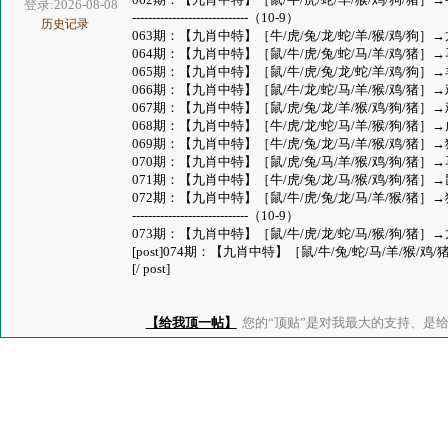
登录:2026-08-08
-----------------------------（10-9）
历史记录
063期：【九肖中特】［牛/虎/兔/龙/蛇/羊/猴/鸡/狗］→
064期：【九肖中特】［鼠/牛/虎/兔/蛇/马/羊/鸡/猪］→
065期：【九肖中特】［鼠/牛/虎/兔/龙/蛇/羊/鸡/狗］→
066期：【九肖中特】［鼠/牛/龙/蛇/马/羊/猴/鸡/猪］→
067期：【九肖中特】［鼠/虎/兔/龙/羊/猴/鸡/狗/猪］→
068期：【九肖中特】［牛/虎/龙/蛇/马/羊/猴/狗/猪］→
069期：【九肖中特】［牛/虎/兔/龙/马/羊/猴/鸡/猪］→
070期：【九肖中特】［鼠/虎/兔/马/羊/猴/鸡/狗/猪］→
071期：【九肖中特】［牛/虎/兔/龙/马/猴/鸡/狗/猪］→
072期：【九肖中特】［鼠/牛/虎/兔/龙/马/羊/猴/猪］→
-----------------------------（10-9）
073期：【九肖中特】［鼠/牛/虎/龙/蛇/马/猴/狗/猪］→
[post]074期：【九肖中特】［鼠/牛/兔/蛇/马/羊/猴/鸡
[/ post]
【给我顶一帖】
您的“顶贴”是对我最大的支持、是给了我