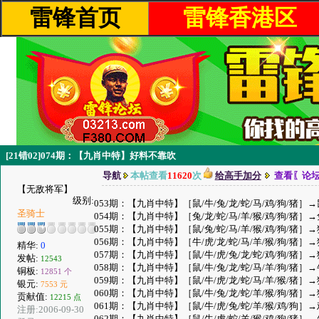
雷锋首页
雷锋香港区
[21错02]074期：【九肖中特】好料不靠吹
导航
本帖查看
11620
次
给高手加分
查看〖论
【无敌将军】
级别:
053期：【九肖中特】［鼠/牛/兔/龙/蛇/马/鸡/狗/猪］→
圣骑士
054期：【九肖中特】［兔/龙/蛇/马/羊/猴/鸡/狗/猪］→
055期：【九肖中特】［鼠/兔/蛇/马/羊/猴/鸡/狗/猪］→
056期：【九肖中特】［牛/虎/龙/蛇/马/羊/猴/狗/猪］→
精华:
0
057期：【九肖中特】［鼠/牛/虎/兔/龙/蛇/鸡/狗/猪］→
发帖:
12543
058期：【九肖中特】［鼠/牛/兔/龙/蛇/马/羊/狗/猪］→
铜板:
12851 个
059期：【九肖中特】［鼠/牛/虎/龙/蛇/马/羊/猴/猪］→
银元:
7553 元
060期：【九肖中特】［鼠/牛/兔/龙/蛇/羊/猴/狗/猪］→
贡献值:
12215 点
061期：【九肖中特】［鼠/牛/虎/兔/蛇/羊/猴/鸡/狗］→
注册:2006-09-30
062期：【九肖中特】［鼠/牛/虎/蛇/羊/猴/鸡/狗/猪］→