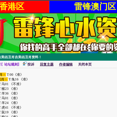
香港区
雷锋澳门区
肖吉美凶丑肖吉美凶丑肖资料！
看〖论坛规则〗
投诉
回复主题
作者编辑
关闭本页
肖﹜
T:00《准》
丑肖﹜
T:兔16 《准》
T:马01 《不准》
T:猴23 《准》
T:羊36 《准》
T:马01 《准》
T:羊24 《准》
T:虎41 《不准》
T:鼠19 《准》
T:狗21 《准》