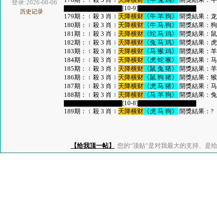
登录:2026-08-06
▇▇▇▇▇▇▇▇▇▇▇▇[10-9]▇▇▇▇▇▇▇▇▇▇▇▇
历史记录
179期：﹝殺 3 肖﹞
天降横财
《牛 羊 狗》
開獎結果：龙
180期：﹝殺 3 肖﹞
天降横财
《牛 马 狗》
開獎結果：狗
181期：﹝殺 3 肖﹞
天降横财
《蛇 马 鸡》
開獎結果：鼠
182期：﹝殺 3 肖﹞
天降横财
《兔 马 鸡》
開獎結果：虎
183期：﹝殺 3 肖﹞
天降横财
《马 猴 鸡》
開獎結果：羊
184期：﹝殺 3 肖﹞
天降横财
《虎 蛇 猴》
開獎結果：马
185期：﹝殺 3 肖﹞
天降横财
《鼠 兔 猪》
開獎結果：羊
186期：﹝殺 3 肖﹞
天降横财
《鼠 狗 猪》
開獎結果：猴
187期：﹝殺 3 肖﹞
天降横财
《虎 马 猪》
開獎結果：马
188期：﹝殺 3 肖﹞
天降横财
《马 羊 狗》
開獎結果：兔
▇▇▇▇▇▇▇▇▇▇▇▇[10-8]▇▇▇▇▇▇▇▇▇▇▇▇
189期：﹝殺 3 肖﹞
天降横财
《虎 马 狗》
開獎結果：?
【给我顶一帖】
您的“顶贴”是对我最大的支持、是给了我