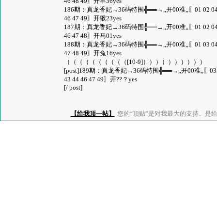
46 48 49〗开羊36yes
186期：真龙香妃→36码特围╬══→,,开00准,,〖01 02 04 05 06 09 10
46 47 49〗开猴23yes
187期：真龙香妃→36码特围╬══→,,开00准,,〖01 02 04 07 08 09 10
46 47 48〗开马01yes
188期：真龙香妃→36码特围╬══→,,开00准,,〖01 03 04 05 06 08 12
47 48 49〗开兔16yes
（（（（（（（（（（[10-9]））））））））））
[post]189期：真龙香妃→36码特围╬══→,,开00准,,〖03 04 05 07 10
43 44 46 47 49〗开??？yes
[/ post]
【给我顶一帖】
您的“顶贴”是对我最大的支持、是给了我