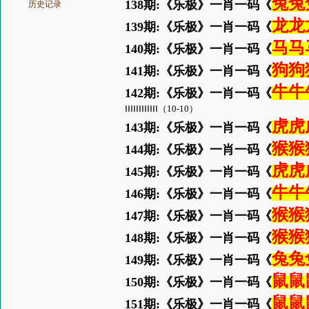
兔兔
138期:《乐极》一肖一码《
历史记录
龙龙
139期:《乐极》一肖一码《
马马
140期:《乐极》一肖一码《
狗狗
141期:《乐极》一肖一码《
牛牛
142期:《乐极》一肖一码《
ⅠⅠⅠⅠⅠⅠⅠⅠⅠⅠⅠⅠ（10-10）
虎虎
143期:《乐极》一肖一码《
猴猴
144期:《乐极》一肖一码《
虎虎
145期:《乐极》一肖一码《
牛牛
146期:《乐极》一肖一码《
猴猴
147期:《乐极》一肖一码《
猴猴
148期:《乐极》一肖一码《
兔兔
149期:《乐极》一肖一码《
鼠鼠
150期:《乐极》一肖一码《
鼠鼠
151期:《乐极》一肖一码《