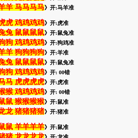
羊羊 马马马马
》开:马羊准
虎虎 鸡鸡鸡鸡
》开:虎准
兔兔 鼠鼠鼠鼠
》开:鼠兔准
狗狗 鸡鸡鸡鸡
》开:狗鸡准
羊羊 狗狗狗狗
》开:羊准
兔兔 鼠鼠鼠鼠
》开:鼠兔准
狗狗 鸡鸡鸡鸡
》开: 00错
马马 虎虎虎虎
》开:虎准
猴猴 鸡鸡鸡鸡
》开: 00错
鼠鼠 猴猴猴猴
》开:鼠准
龙龙 猪猪猪猪
》开:猪准
鼠鼠 羊羊羊羊
》开:鼠准
猪猪 龙龙龙龙
》开:龙准