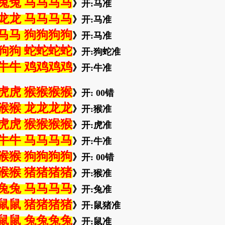
兔兔 马马马马
》开:马准
龙龙 马马马马
》开:马准
马马 狗狗狗狗
》开:马准
狗狗 蛇蛇蛇蛇
》开:狗蛇准
牛牛 鸡鸡鸡鸡
》开:牛准
虎虎 猴猴猴猴
》开: 00错
猴猴 龙龙龙龙
》开:猴准
虎虎 猴猴猴猴
》开:虎准
牛牛 马马马马
》开:牛准
猴猴 狗狗狗狗
》开: 00错
猴猴 猪猪猪猪
》开:猴准
兔兔 马马马马
》开:兔准
鼠鼠 猪猪猪猪
》开:鼠猪准
鼠鼠 兔兔兔兔
》开:鼠准