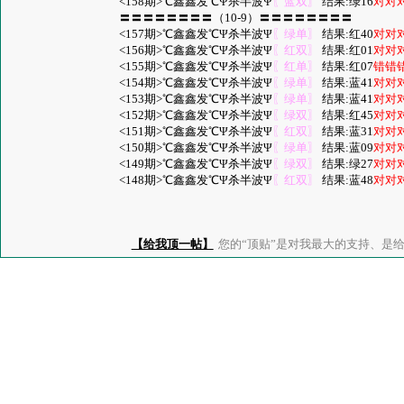
<158期>℃鑫鑫发℃Ψ杀半波Ψ
〖蓝双〗
结果:绿16
对对
〓〓〓〓〓〓〓〓（10-9）〓〓〓〓〓〓〓〓
<157期>℃鑫鑫发℃Ψ杀半波Ψ
〖绿单〗
结果:红40
对对
<156期>℃鑫鑫发℃Ψ杀半波Ψ
〖红双〗
结果:红01
对对
<155期>℃鑫鑫发℃Ψ杀半波Ψ
〖红单〗
结果:红07
错错
<154期>℃鑫鑫发℃Ψ杀半波Ψ
〖绿单〗
结果:蓝41
对对
<153期>℃鑫鑫发℃Ψ杀半波Ψ
〖绿单〗
结果:蓝41
对对
<152期>℃鑫鑫发℃Ψ杀半波Ψ
〖绿双〗
结果:红45
对对
<151期>℃鑫鑫发℃Ψ杀半波Ψ
〖红双〗
结果:蓝31
对对
<150期>℃鑫鑫发℃Ψ杀半波Ψ
〖绿单〗
结果:蓝09
对对
<149期>℃鑫鑫发℃Ψ杀半波Ψ
〖绿双〗
结果:绿27
对对
<148期>℃鑫鑫发℃Ψ杀半波Ψ
〖红双〗
结果:蓝48
对对
【给我顶一帖】
您的“顶贴”是对我最大的支持、是给了我