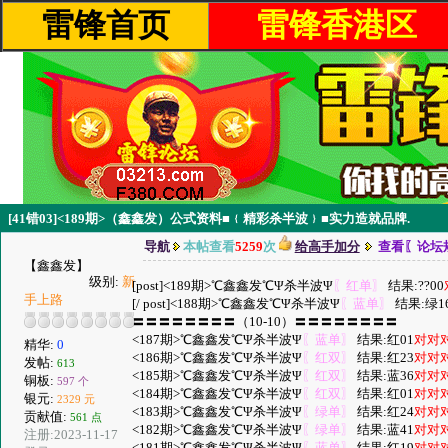
雷锋首页
雷锋香港区
[41错03]<189期>（鑫鑫发）公式资料■﹛精彩杀半波﹜■实力造就品牌.
导航
本帖查看
5259
次
给高手加分
查看〖论坛
【鑫鑫发】
级别:
新
[post]<189期>℃鑫鑫发℃Ψ杀半波Ψ
〖红单〗
结果:??00
手上路
[/ post]<188期>℃鑫鑫发℃Ψ杀半波Ψ
〖蓝单〗
结果:绿1
〓〓〓〓〓〓〓〓（10-10）〓〓〓〓〓〓〓〓
<187期>℃鑫鑫发℃Ψ杀半波Ψ
〖蓝单〗
结果:红01
对对
精华:
0
<186期>℃鑫鑫发℃Ψ杀半波Ψ
〖红双〗
结果:红23
对对
发帖:
613
<185期>℃鑫鑫发℃Ψ杀半波Ψ
〖红双〗
结果:蓝36
对对
铜板:
597 个
<184期>℃鑫鑫发℃Ψ杀半波Ψ
〖红双〗
结果:红01
对对
银元:
2329 元
<183期>℃鑫鑫发℃Ψ杀半波Ψ
〖绿单〗
结果:红24
对对
贡献值:
561 点
<182期>℃鑫鑫发℃Ψ杀半波Ψ
〖绿单〗
结果:蓝41
对对
注册:2023-11-17
<181期>℃鑫鑫发℃Ψ杀半波Ψ
〖蓝单〗
结果:红19
对对