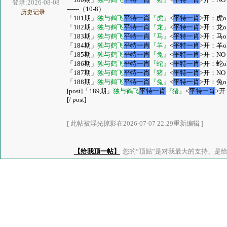
登录:2026-08-08
------（10-8）
历史记录
「181期」
独与鹤飞
平特一肖
『虎』
<
平特一肖
>开：虎o
「182期」
独与鹤飞
平特一肖
『龙』
<
平特一肖
>开：龙o
「183期」
独与鹤飞
平特一肖
『马』
<
平特一肖
>开：马o
「184期」
独与鹤飞
平特一肖
『羊』
<
平特一肖
>开：羊o
「185期」
独与鹤飞
平特一肖
『兔』
<
平特一肖
>开：NO
「186期」
独与鹤飞
平特一肖
『蛇』
<
平特一肖
>开：蛇o
「187期」
独与鹤飞
平特一肖
『猪』
<
平特一肖
>开：NO
「188期」
独与鹤飞
平特一肖
『兔』
<
平特一肖
>开：兔o
[post]「189期」
独与鹤飞
平特一肖
『猪』
<
平特一肖
>开
[/ post]
[ 此帖被浮光掠影在2026-07-07 22:29重新编辑 ]
【给我顶一帖】
您的“顶贴”是对我最大的支持、是给了我